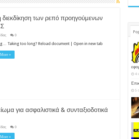
η διεκδίκηση των ρεπό προηγούμενων
ΠΣ
Pop
δίας
0
g… Taking too long? Reload document | Open in new tab
 More »
εφα
4 
Επι
5 
ωμα για ασφαλιστικά & συνταξιοδοτικά
δίας
0
 More »