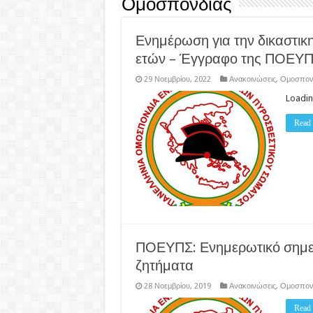
Ομοσπονδίας
Ενημέρωση για την δικαστικ
ετών – Έγγραφο της ΠΟΕΥ
29 Νοεμβρίου, 2022
Ανακοινώσεις
,
Ομοσπον
Loadin
Read
ΠΟΕΥΠΣ: Ενημερωτικό σημεί
ζητήματα
28 Νοεμβρίου, 2019
Ανακοινώσεις
,
Ομοσπον
Read