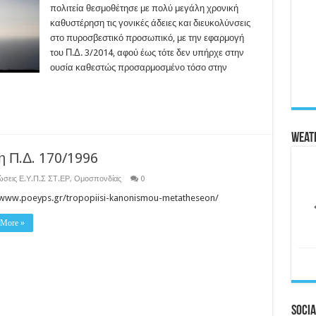
πολιτεία θεσμοθέτησε με πολύ μεγάλη χρονική
καθυστέρηση τις γονικές άδειες και διευκολύνσεις
στο πυροσβεστικό προσωπικό, με την εφαρμογή
του Π.Δ. 3/2014, αφού έως τότε δεν υπήρχε στην
ουσία καθεστώς προσαρμοσμένο τόσο στην
Weat
 Π.Δ. 170/1996
ώσεις Ε.Υ.Π.Σ ΣΤ.ΕΡ
,
Ομοσπονδίας
0
/www.poeyps.gr/tropopiisi-kanonismou-metatheseon/
 More »
Socia