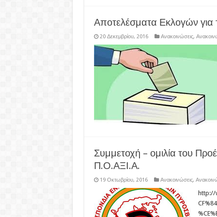
Αποτελέσματα Εκλογών για 
20 Δεκεμβρίου, 2016
Ανακοινώσεις
,
Ανακοιν
Συμμετοχή – ομιλία του Προ
Π.Ο.ΑΞΙ.Α.
19 Οκτωβρίου, 2016
Ανακοινώσεις
,
Ανακοινώ
http:
CF%8
%CE%