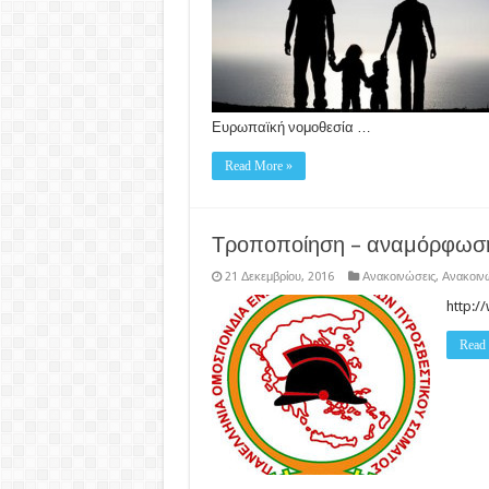
Ευρωπαϊκή νομοθεσία …
Read More »
Τροποποίηση – αναμόρφωση
21 Δεκεμβρίου, 2016
Ανακοινώσεις
,
Ανακοιν
http:/
Read