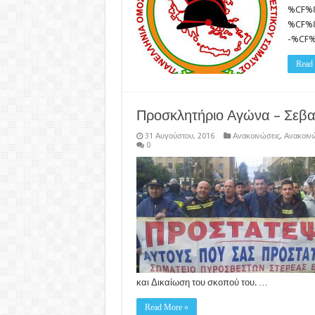
%CF%
%CF%
-%CF
Read
Προσκλητήριο Αγώνα – Σεβα
31 Αυγούστου, 2016
Ανακοινώσεις
,
Ανακοινώ
0
και Δικαίωση του σκοπού του. …
Read More »