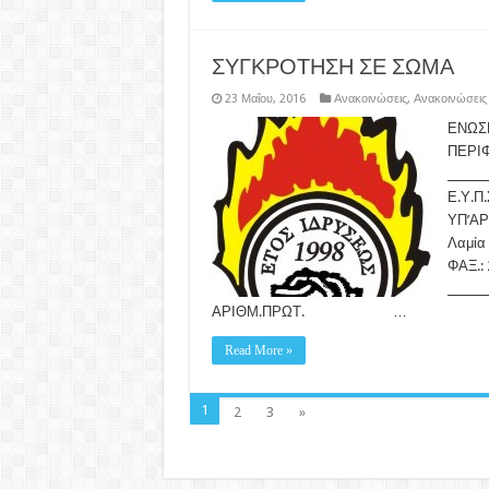
ΣΥΓΚΡΟΤΗΣΗ ΣΕ ΣΩΜΑ
23 Μαΐου, 2016
Ανακοινώσεις
,
Ανακοινώσεις
ΕΝΩΣ
ΠΕΡΙ
_______
Ε.Υ.Π
ΥΠ’ΑΡ
Λαμία 
ΦΑΞ.:
_______
ΑΡΙΘΜ.ΠΡΩΤ. …
Read More »
1
2
3
»