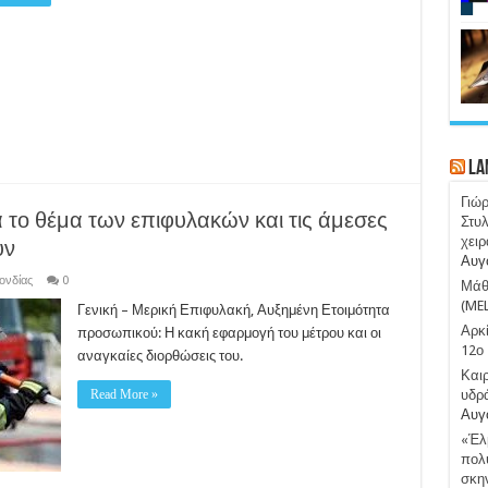
La
Γιώ
το θέμα των επιφυλακών και τις άμεσες
Στυλ
χειρ
υν
Αυγ
νδίας
0
Μάθε
(ME
Γενική – Μερική Επιφυλακή, Αυξημένη Ετοιμότητα
Αρκί
προσωπικού: Η κακή εφαρμογή του μέτρου και οι
12ο 
αναγκαίες διορθώσεις του.
Καιρ
Read More »
υδρ
Αυγ
«Έλμ
πολύ
σκην