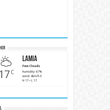
her
Lamia
Few Clouds
17
C
humidity: 67%
wind: 4km/h E
H 17 • L 17
l