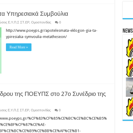
τα Υπηρεσιακά Συμβούλια
ώσεις Ε.Υ.Π.Σ ΣΤ.ΕΡ
,
Ομοσπονδίας
0
http://www.poeyps.gr/apotelesmata-eklogon-gia-ta-
News 
ypiresiaka-symvoulia-metatheseon/
Read More »
έδρου της ΠΟΕΥΠΣ στο 27ο Συνέδριο της
σεις Ε.Υ.Π.Σ ΣΤ.ΕΡ
,
Ομοσπονδίας
0
//www.poeyps.gr/%CF%83%CF%85%CE%BC%CE%BC%CE%B5%
4%CE%BF%CF%87%CE%AE-
BF%CE%BC%CE%B9%CE%BB%CE%AF%CE%B1-