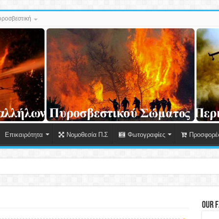
ροσβεστική
Επικαιρότητα
Νομοθεσία Π.Σ
Φωτογραφίες
Προσφορές
 Δεδομένων Προσωπικού Χαρακτήρα για παραβ
Our 