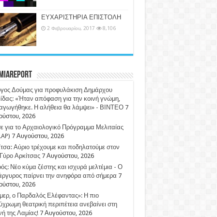
ΕΥΧΑΡΙΣΤΗΡΙΑ ΕΠΙΣΤΟΛΗ
2 Φεβρουαρίου, 2017
8,106
miaReport
ργος Δούμας για προφυλάκιση Δημάρχου
ίδας: «Ήταν απόφαση για την κοινή γνώμη,
αγωγήθηκε. Η αλήθεια θα λάμψει» - ΒΙΝΤΕΟ
7
ούστου, 2026
 για το Αρχαιολογικό Πρόγραμμα Μελιταίας
LAP)
7 Αυγούστου, 2026
τσα: Αύριο τρέχουμε και ποδηλατούμε στον
Γύρο Αρκίτσας
7 Αυγούστου, 2026
ός: Νέο κύμα ζέστης και ισχυρά μελτέμια - Ο
άργυρος παίρνει την ανηφόρα από σήμερα
7
ούστου, 2026
ερ, ο Παρδαλός Ελέφαντας»: Η πιο
χρωμη θεατρική περιπέτεια ανεβαίνει στη
ή της Λαμίας!
7 Αυγούστου, 2026