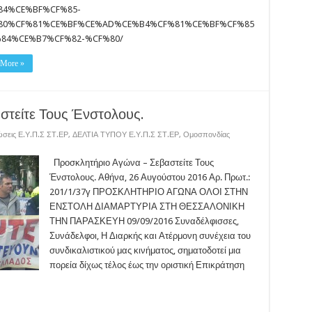
84%CE%BF%CF%85-
80%CF%81%CE%BF%CE%AD%CE%B4%CF%81%CE%BF%CF%85
%84%CE%B7%CF%82-%CF%80/
 More »
στείτε Τους Ένστολους.
σεις Ε.Υ.Π.Σ ΣΤ.ΕΡ
,
ΔΕΛΤΙΑ ΤΥΠΟΥ Ε.Υ.Π.Σ ΣΤ.ΕΡ
,
Ομοσπονδίας
Προσκλητήριο Αγώνα – Σεβαστείτε Τους
Ένστολους. Αθήνα, 26 Αυγούστου 2016 Αρ. Πρωτ.:
201/1/37γ ΠΡΟΣΚΛΗΤΗΡΙΟ ΑΓΩΝΑ ΟΛΟΙ ΣΤΗΝ
ΕΝΣΤΟΛΗ ΔΙΑΜΑΡΤΥΡΙΑ ΣΤΗ ΘΕΣΣΑΛΟΝΙΚΗ
ΤΗΝ ΠΑΡΑΣΚΕΥΗ 09/09/2016 Συναδέλφισσες,
Συνάδελφοι, Η Διαρκής και Ατέρμονη συνέχεια του
συνδικαλιστικού μας κινήματος, σηματοδοτεί μια
πορεία δίχως τέλος έως την οριστική Επικράτηση