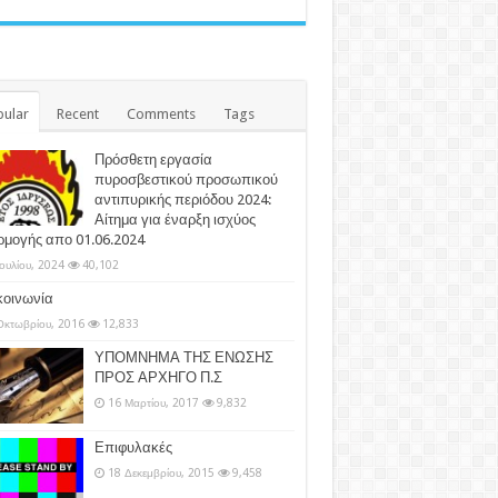
ular
Recent
Comments
Tags
Πρόσθετη εργασία
πυροσβεστικού προσωπικού
αντιπυρικής περιόδου 2024:
Αίτημα για έναρξη ισχύος
ρμογής απο 01.06.2024
Ιουλίου, 2024
40,102
κοινωνία
Οκτωβρίου, 2016
12,833
ΥΠΟΜΝΗΜΑ ΤΗΣ ΕΝΩΣΗΣ
ΠΡΟΣ ΑΡΧΗΓΟ Π.Σ
16 Μαρτίου, 2017
9,832
Επιφυλακές
18 Δεκεμβρίου, 2015
9,458