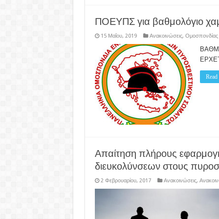
ΠΟΕΥΠΣ για βαθμολόγιο χα
15 Μαΐου, 2019
Ανακοινώσεις
,
Ομοσπονδίας
ΒΑΘΜΟ
ΕΡΧΕ
Read
Απαίτηση πλήρους εφαρμογή
διευκολύνσεων στους πυροσ
2 Φεβρουαρίου, 2017
Ανακοινώσεις
,
Ανακοιν