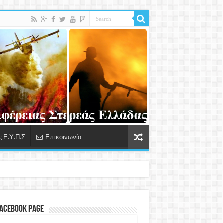
 Ε.Υ.Π.Σ
Επικοινωνία
Facebook Page