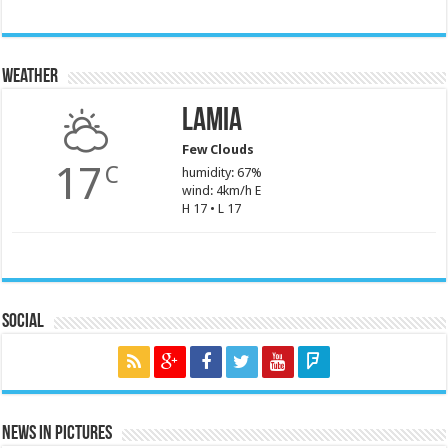
Weather
Lamia
Few Clouds
17
C
humidity: 67%
wind: 4km/h E
H 17 • L 17
Social
News in Pictures