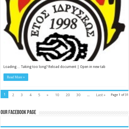
Loading… Taking too long? Reload document | Open in new tab
Read More »
1
2
3
4
5
»
10
20
30
...
Last »
Page 1 of 31
Our Facebook Page