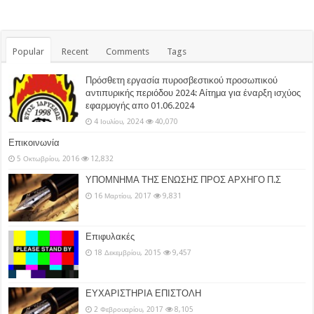
Popular
Recent
Comments
Tags
Πρόσθετη εργασία πυροσβεστικού προσωπικού
αντιπυρικής περιόδου 2024: Αίτημα για έναρξη ισχύος
εφαρμογής απο 01.06.2024
4 Ιουλίου, 2024
40,070
Επικοινωνία
5 Οκτωβρίου, 2016
12,832
ΥΠΟΜΝΗΜΑ ΤΗΣ ΕΝΩΣΗΣ ΠΡΟΣ ΑΡΧΗΓΟ Π.Σ
16 Μαρτίου, 2017
9,831
Επιφυλακές
18 Δεκεμβρίου, 2015
9,457
ΕΥΧΑΡΙΣΤΗΡΙΑ ΕΠΙΣΤΟΛΗ
2 Φεβρουαρίου, 2017
8,105