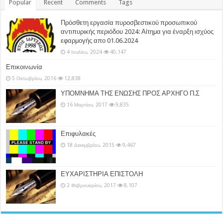
Popular
Recent
Comments
Tags
Πρόσθετη εργασία πυροσβεστικού προσωπικού
αντιπυρικής περιόδου 2024: Αίτημα για έναρξη ισχύος
εφαρμογής απο 01.06.2024
4 Ιουλίου, 2024
40,147
Επικοινωνία
5 Οκτωβρίου, 2016
12,838
ΥΠΟΜΝΗΜΑ ΤΗΣ ΕΝΩΣΗΣ ΠΡΟΣ ΑΡΧΗΓΟ Π.Σ
16 Μαρτίου, 2017
9,835
Επιφυλακές
18 Δεκεμβρίου, 2015
9,467
ΕΥΧΑΡΙΣΤΗΡΙΑ ΕΠΙΣΤΟΛΗ
2 Φεβρουαρίου, 2017
8,107