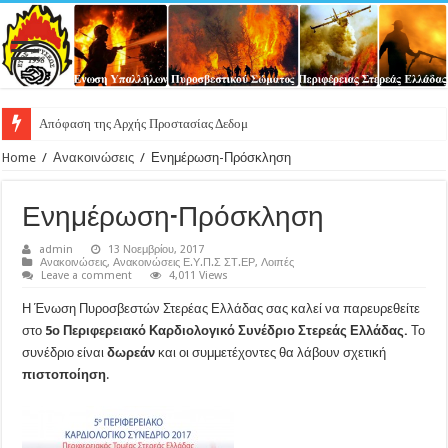
Απόφαση της Αρχής Προστασίας Δεδομένων Προσωπικού Χαρα
Home
/
Ανακοινώσεις
/
Ενημέρωση-Πρόσκληση
Ενημέρωση-Πρόσκληση
admin
13 Νοεμβρίου, 2017
Ανακοινώσεις
,
Ανακοινώσεις Ε.Υ.Π.Σ ΣΤ.ΕΡ
,
Λοιπές
Leave a comment
4,011 Views
Η Ένωση Πυροσβεστών Στερέας Ελλάδας σας καλεί να παρευρεθείτε
στο
5ο Περιφερειακό Καρδιολογικό Συνέδριο Στερεάς Ελλάδας.
Το
συνέδριο είναι
δωρεάν
και οι συμμετέχοντες θα λάβουν σχετική
πιστοποίηση
.