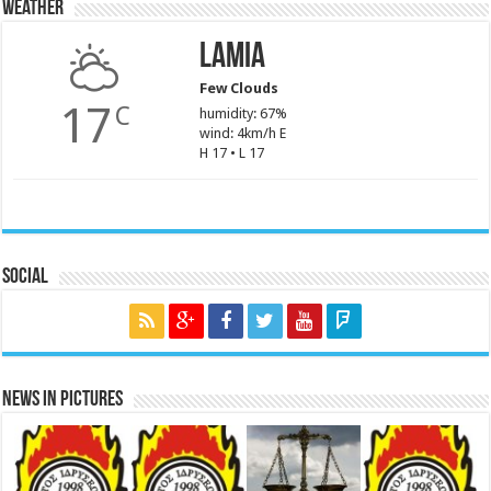
Weather
Lamia
Few Clouds
17
C
humidity: 67%
wind: 4km/h E
H 17 • L 17
Social
News in Pictures