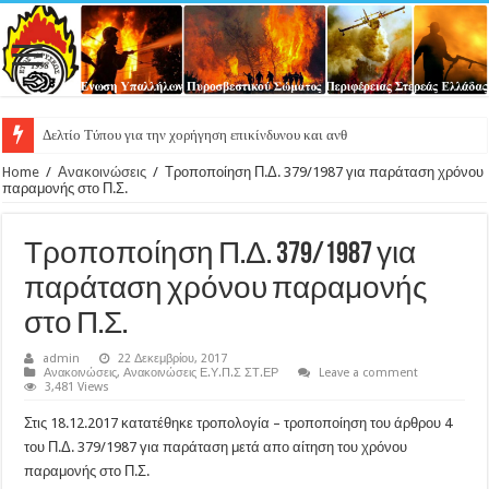
Δελτίο Τύπου για την χορήγηση επικίνδυνου και ανθυγιεινού επιδόματος
Home
/
Ανακοινώσεις
/
Τροποποίηση Π.Δ. 379/1987 για παράταση χρόνου
παραμονής στο Π.Σ.
Τροποποίηση Π.Δ. 379/1987 για
παράταση χρόνου παραμονής
στο Π.Σ.
admin
22 Δεκεμβρίου, 2017
Ανακοινώσεις
,
Ανακοινώσεις Ε.Υ.Π.Σ ΣΤ.ΕΡ
Leave a comment
3,481 Views
Στις 18.12.2017 κατατέθηκε τροπολογία – τροποποίηση του άρθρου 4
του Π.Δ. 379/1987 για παράταση μετά απο αίτηση του χρόνου
παραμονής στο Π.Σ.