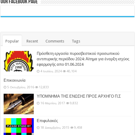
Our Facebook Page
Popular
Recent
Comments
Tags
Πρόσθετη εργασία πυροσβεστικού προσωπικού
αντιπυρικής περιόδου 2024: Αίτημα για έναρξη ισχύος
εφαρμογής απο 01.06.2024
4 Ιουλίου, 2024
40,104
Επικοινωνία
5 Οκτωβρίου, 2016
12,833
ΥΠΟΜΝΗΜΑ ΤΗΣ ΕΝΩΣΗΣ ΠΡΟΣ ΑΡΧΗΓΟ Π.Σ
16 Μαρτίου, 2017
9,832
Επιφυλακές
18 Δεκεμβρίου, 2015
9,458