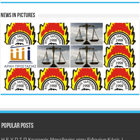
News in Pictures
Popular Posts
Η Ε.Υ.Π.Σ.Π.Κεντρικής Μακεδονίας στην Ειδομένη Κιλκίς |