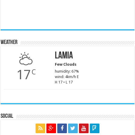
Weather
Lamia
Few Clouds
17
C
humidity: 67%
wind: 4km/h E
H 17 • L 17
Social