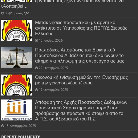
εργασικά μας εξοντώνει και δεν δύναται να
υλοποιηθεί…
3 εβδομάδες ago
Μετακινήσεις προσωπικού με αρνητικό
αντίκτυπο σε Υπηρεσίας της ΠΕΠΥΔ Στερεάς
Ελλάδας
10 Ιουνίου, 2026
Πρωτόδικες Αποφάσεις του Διοικητικού
Πρωτοδικείου Λιβαδειάς που δικαιώνουν το
αίτημα για πληρωμή της υπερεργασίας μας
22 Οκτωβρίου, 2025
Οικονομική ενίσχυση μελών της Ένωσής μας
με την γέννηση νέου τέκνου
17 Οκτωβρίου, 2025
Απόφαση της Αρχής Προστασίας Δεδομένων
Προσωπικού Χαρακτήρα για παραβίαση
πρόσβασης σε προσωπικά στοιχεία απο το
Α.Π.Σ. σε Αξιωματικό του Π.Σ.
15 Σεπτεμβρίου, 2025