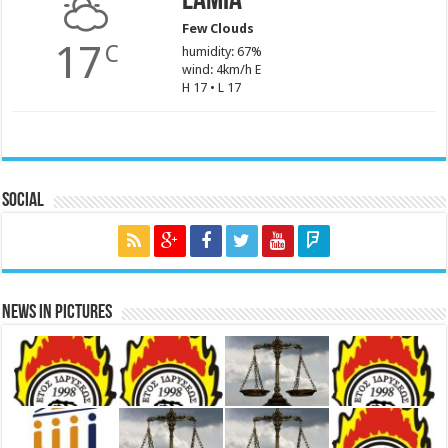
Lamia
Few Clouds
17
C
humidity: 67%
wind: 4km/h E
H 17 • L 17
Social
News in Pictures