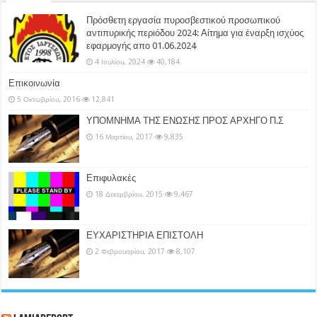
Πρόσθετη εργασία πυροσβεστικού προσωπικού
αντιπυρικής περιόδου 2024: Αίτημα για έναρξη ισχύος
εφαρμογής απο 01.06.2024
4 Ιουλίου, 2024
40,184
Επικοινωνία
5 Οκτωβρίου, 2016
12,841
ΥΠΟΜΝΗΜΑ ΤΗΣ ΕΝΩΣΗΣ ΠΡΟΣ ΑΡΧΗΓΟ Π.Σ
16 Μαρτίου, 2017
9,835
Επιφυλακές
18 Δεκεμβρίου, 2015
9,467
ΕΥΧΑΡΙΣΤΗΡΙΑ ΕΠΙΣΤΟΛΗ
2 Φεβρουαρίου, 2017
8,107