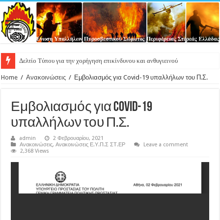
Δελτίο Τύπου για την χορήγηση επικίνδυνου και ανθυγιεινού επιδόματος στους υπ
Home
/
Ανακοινώσεις
/
Εμβολιασμός για Covid-19 υπαλλήλων του Π.Σ.
Εμβολιασμός για Covid-19
υπαλλήλων του Π.Σ.
admin
2 Φεβρουαρίου, 2021
Ανακοινώσεις
,
Ανακοινώσεις Ε.Υ.Π.Σ ΣΤ.ΕΡ
Leave a comment
2,368 Views