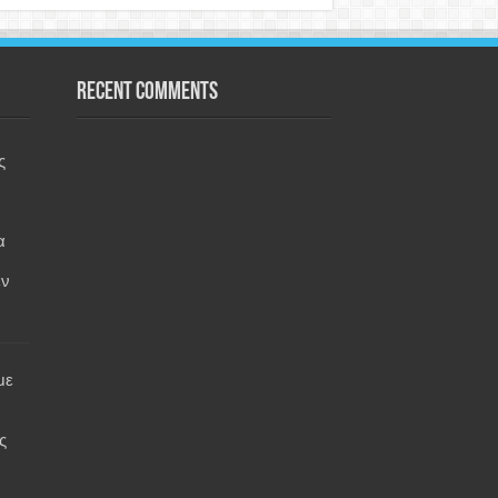
Recent Comments
ς
α
εν
με
ς