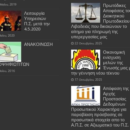
 Μαΐου, 2019
Πρωτόδικες
Αποφάσεις το
Λειτουργία
Διοικητικού
Υπηρεσιών
Πρωτοδικείου
Π.Σ. μετά την
Λιβαδειάς που δικαιώνουν το
4.5.2020
αίτημα για πληρωμή της
Μαΐου, 2020
υπερεργασίας μας
22 Οκτωβρίου, 2025
ΑΝΑΚΟΙΝΩΣΗ
Οικονομική
ενίσχυση
μελών της
ΟΨΗΦΙΩΤΙΤΩΝ
Ένωσής μας 
Μαΐου, 2016
την γέννηση νέου τέκνου
17 Οκτωβρίου, 2025
Απόφαση της
Αρχής
Προστασίας
Δεδομένων
Προσωπικού Χαρακτήρα για
παραβίαση πρόσβασης σε
προσωπικά στοιχεία απο το
Α.Π.Σ. σε Αξιωματικό του Π.Σ.