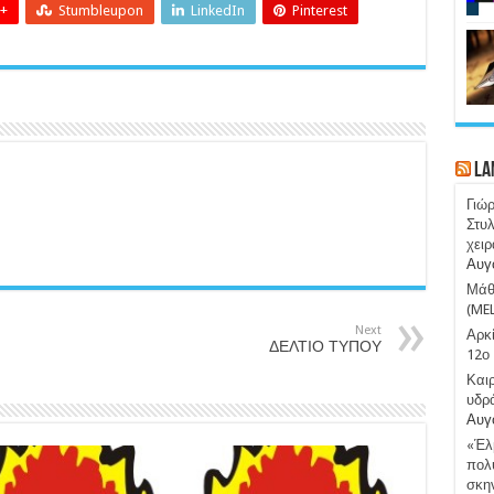
+
Stumbleupon
LinkedIn
Pinterest
La
Γιώ
Στυλ
χειρ
Αυγ
Μάθε
(ME
Next
Αρκί
ΔΕΛΤΙΟ ΤΥΠΟΥ
12ο 
Καιρ
υδρ
Αυγ
«Έλμ
πολύ
σκην