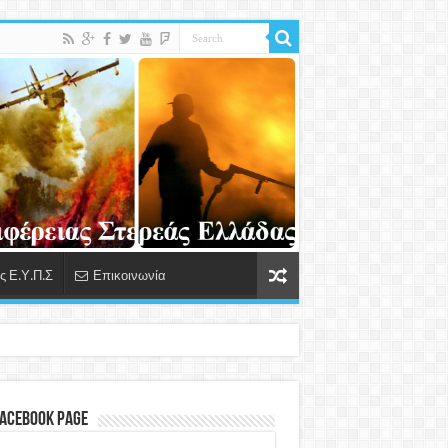
 Ε.Υ.Π.Σ
Επικοινωνία
Facebook Page