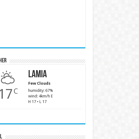
her
Lamia
Few Clouds
17
C
humidity: 67%
wind: 4km/h E
H 17 • L 17
l