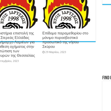
ιστήρια επιστολή της
Επίδομα παραμεθορίου στο
Στερεάς Ελλάδας
μόνιμο πυροσβεστικό
Δήμαρχο Λαμιέων για
προσωπικό της νήσου
ιάθεση οχήματος στην
Σκύρου
ετώπιση των
29 Μαρτίου, 2023
υρών της Θεσσαλίας
πτεμβρίου, 2023
Find 