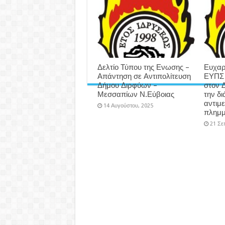
Δελτίο Τύπου της Ενωσης –
Ευχαρ
Απάντηση σε Αντιπολίτευση
ΕΥΠΣ 
Δήμου Διρφύων –
στον 
Μεσσαπίων Ν.Εύβοιας
την δ
αντιμ
14 Αυγούστου, 2025
πλημμ
21 Σε