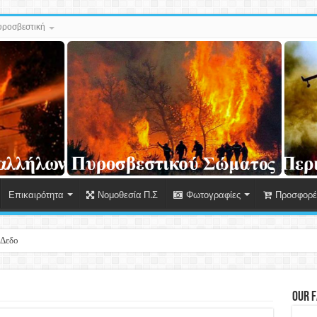
ροσβεστική
Επικαιρότητα
Νομοθεσία Π.Σ
Φωτογραφίες
Προσφορές
 Δεδομένων Προσωπικού Χαρακτήρα για πα
Our 