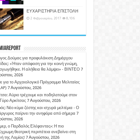
ΕΥΧΑΡΙΣΤΗΡΙΑ ΕΠΙΣΤΟΛΗ
2 Φεβρουαρίου, 2017
8,106
miaReport
ργος Δούμας για προφυλάκιση Δημάρχου
ίδας: «Ήταν απόφαση για την κοινή γνώμη,
αγωγήθηκε. Η αλήθεια θα λάμψει» - ΒΙΝΤΕΟ
7
ούστου, 2026
 για το Αρχαιολογικό Πρόγραμμα Μελιταίας
LAP)
7 Αυγούστου, 2026
τσα: Αύριο τρέχουμε και ποδηλατούμε στον
Γύρο Αρκίτσας
7 Αυγούστου, 2026
ός: Νέο κύμα ζέστης και ισχυρά μελτέμια - Ο
άργυρος παίρνει την ανηφόρα από σήμερα
7
ούστου, 2026
ερ, ο Παρδαλός Ελέφαντας»: Η πιο
χρωμη θεατρική περιπέτεια ανεβαίνει στη
ή της Λαμίας!
7 Αυγούστου, 2026