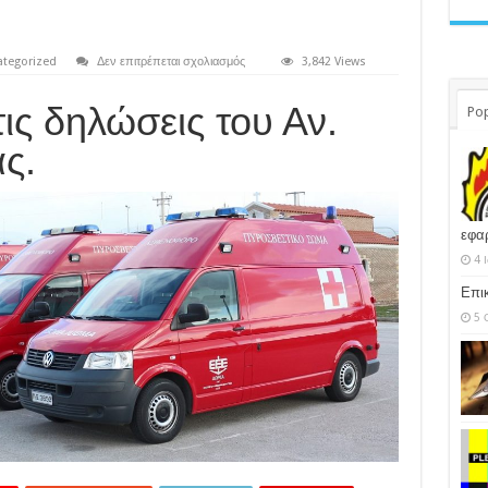
στο
tegorized
Δεν επιτρέπεται σχολιασμός
3,842 Views
ΚΑΤΑΓΓΕΛΙΑ
τις δηλώσεις του Αν.
Pop
ς.
εφα
4 
Επι
5 