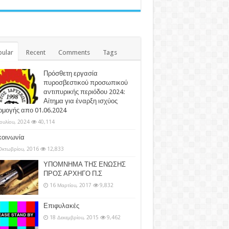
ular
Recent
Comments
Tags
Πρόσθετη εργασία
πυροσβεστικού προσωπικού
αντιπυρικής περιόδου 2024:
Αίτημα για έναρξη ισχύος
ρμογής απο 01.06.2024
Ιουλίου, 2024
40,114
κοινωνία
Οκτωβρίου, 2016
12,833
ΥΠΟΜΝΗΜΑ ΤΗΣ ΕΝΩΣΗΣ
ΠΡΟΣ ΑΡΧΗΓΟ Π.Σ
16 Μαρτίου, 2017
9,832
Επιφυλακές
18 Δεκεμβρίου, 2015
9,462