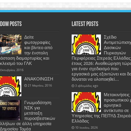
dom Posts
Latest Posts
Δείτε
Σχέδιο
φωτογραφίες
Αντιμετώπιση
και βίντεο από
Δασικών
την ένστολη
Πυρκαγιών
άσταση διαμαρτυρίας και
Περιφέρειας Στερεάς Ελλάδας
κλεισμό του ΓΛΚ
έτους 2026: Αναθεώρηση τώρ
για έναν σχεδιασμό που
 Οκτωβρίου, 2016
εργασικά μας εξοντώνει και δ
ΑΝΑΚΟΙΝΩΣΗ
δύναται να υλοποιηθεί…
21 Μαρτίου, 2016
3 εβδομάδες ago
Μετακινήσεις
προσωπικού 
Γνωμοδότηση
αρνητικό
ΝΣΚ για
αντίκτυπο σε
μετάταξη
Υπηρεσίας της ΠΕΠΥΔ Στερεά
πυροσβεστικών
Ελλάδας
λλήλων σε άλλη υπηρεσία
10 Ιουνίου, 2026
 Δημοσίου Τομέα