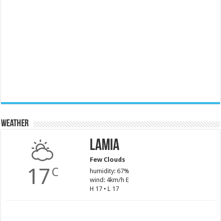
Weather
Lamia
Few Clouds
17
C
humidity: 67%
wind: 4km/h E
H 17 • L 17