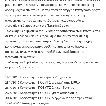
μας έδωσαν τη δύναμη να συνεχίσουμε και να προσδιορίσουμε τη
δράση μας πιο δυνατή και με περισσότερη ενέργεια καταγράφοντας τα
προβλήματα των συναδέλφων τα οποία δυστυχώς λόγω της
οικονομικής και κοινωνικής κατάστασης ταλανίζουν όλο το
πυροσβεστικό προσωπικό της Περιφέρειάς μας.
Το Διοικητικό Συμβούλιο της Ένωσης προσπαθεί να είναι πάντα δίπλα
σε κάθε μέλος του, σε κάθε πρόβλημα που τυχόν προέκυψε ή
προκύπτει, αποσκοπώντας στην καλύτερη δυνατή λύση τους μη
κοιτάζοντας μικροκομματικά οφέλη και πάντα με γνώμονα το
συμφέρων όλων γενικά των συναδέλφων, ανεξάρτητα του
προσωπικού κόστους.
Το Διοικητικό Συμβούλιο της Ένωσης μας παρουσιάζει με χρονολογική
σειρά την δράση του:
18/4/2016 Κοινοποίηση εγγράφων – διαγραφών
23/4/2016 Κοινοποίηση ΠΟΕΥΠΣ εγγραφή στην ΕFFUA
28/4/2016 Κοινοποίηση ΠΟΕΥΠΣ έγκριση δανείων
28/4/2016 Κοινοποίηση ΠΟΕΥΠΣ για το ασφαλιστικό
30/4/2016 Κοινοποίηση ΠΟΕΥΠΣ ενεργειών για το ασφαλιστικό
14&15/5/16 Διενέργεια εκλογών