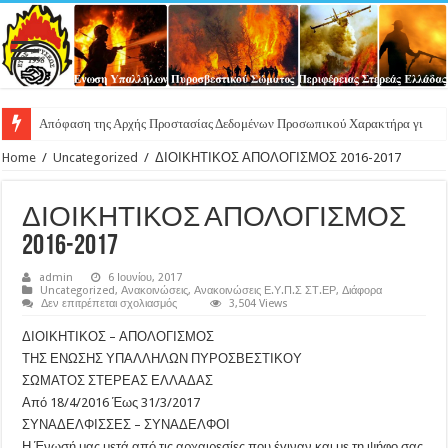
Απόφαση της Αρχής Προστασίας Δεδομένων Προσωπικού Χαρακτήρα για παραβί
Home
/
Uncategorized
/
ΔΙΟΙΚΗΤΙΚΟΣ ΑΠΟΛΟΓΙΣΜΟΣ 2016-2017
ΔΙΟΙΚΗΤΙΚΟΣ ΑΠΟΛΟΓΙΣΜΟΣ
2016-2017
admin
6 Ιουνίου, 2017
Uncategorized
,
Ανακοινώσεις
,
Ανακοινώσεις Ε.Υ.Π.Σ ΣΤ.ΕΡ
,
Διάφορα
στο
Δεν επιτρέπεται σχολιασμός
3,504 Views
ΔΙΟΙΚΗΤΙΚΟΣ
ΑΠΟΛΟΓΙΣΜΟΣ
ΔΙΟΙΚΗΤΙΚΟΣ – ΑΠΟΛΟΓΙΣΜΟΣ
2016-
2017
ΤΗΣ ΕΝΩΣΗΣ ΥΠΑΛΛΗΛΩΝ ΠΥΡΟΣΒΕΣΤΙΚΟΥ
ΣΩΜΑΤΟΣ ΣΤΕΡΕΑΣ ΕΛΛΑΔΑΣ
Από 18/4/2016 Έως 31/3/2017
ΣΥΝΑΔΕΛΦΙΣΣΕΣ – ΣΥΝΑΔΕΛΦΟΙ
Η Ένωσή μας μετά από τις αρχαιρεσίες που έγιναν και με τη ψήφο σας