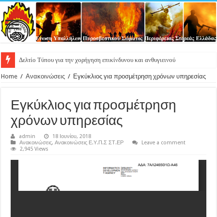
Δελτίο Τύπου για την χορήγηση επικίνδυνου και ανθυγιεινού επιδόματος στους υπ
Home
/
Ανακοινώσεις
/
Εγκύκλιος για προσμέτρηση χρόνων υπηρεσίας
Εγκύκλιος για προσμέτρηση
χρόνων υπηρεσίας
admin
18 Ιουνίου, 2018
Ανακοινώσεις
,
Ανακοινώσεις Ε.Υ.Π.Σ ΣΤ.ΕΡ
Leave a comment
2,945 Views