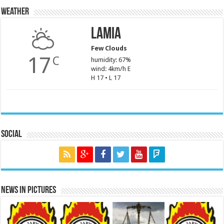
Weather
Lamia
Few Clouds
17
C
humidity: 67%
wind: 4km/h E
H 17 • L 17
Social
News in Pictures