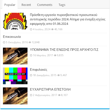
Popular
Recent
Comments
Tags
Πρόσθετη εργασία πυροσβεστικού προσωπικού
αντιπυρικής περιόδου 2024: Αίτημα για έναρξη ισχύος
εφαρμογής απο 01.06.2024
4 Ιουλίου, 2024
40,166
Επικοινωνία
5 Οκτωβρίου, 2016
12,840
ΥΠΟΜΝΗΜΑ ΤΗΣ ΕΝΩΣΗΣ ΠΡΟΣ ΑΡΧΗΓΟ Π.Σ
16 Μαρτίου, 2017
9,835
Επιφυλακές
18 Δεκεμβρίου, 2015
9,467
ΕΥΧΑΡΙΣΤΗΡΙΑ ΕΠΙΣΤΟΛΗ
2 Φεβρουαρίου, 2017
8,107