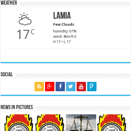
Weather
Lamia
Few Clouds
17
C
humidity: 67%
wind: 4km/h E
H 17 • L 17
Social
News in Pictures