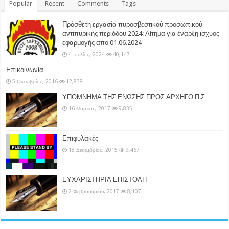
Popular
Recent
Comments
Tags
Πρόσθετη εργασία πυροσβεστικού προσωπικού
αντιπυρικής περιόδου 2024: Αίτημα για έναρξη ισχύος
εφαρμογής απο 01.06.2024
4 Ιουλίου, 2024
40,147
Επικοινωνία
5 Οκτωβρίου, 2016
12,838
ΥΠΟΜΝΗΜΑ ΤΗΣ ΕΝΩΣΗΣ ΠΡΟΣ ΑΡΧΗΓΟ Π.Σ
16 Μαρτίου, 2017
9,835
Επιφυλακές
18 Δεκεμβρίου, 2015
9,467
ΕΥΧΑΡΙΣΤΗΡΙΑ ΕΠΙΣΤΟΛΗ
2 Φεβρουαρίου, 2017
8,107