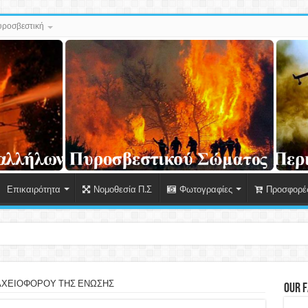
ροσβεστική
Επικαιρότητα
Νομοθεσία Π.Σ
Φωτογραφίες
Προσφορές
 Δεδομένων Προσω
ΧΕΙΟΦΟΡΟΥ ΤΗΣ ΕΝΩΣΗΣ
Our 