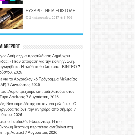
ΕΥΧΑΡΙΣΤΗΡΙΑ ΕΠΙΣΤΟΛΗ
2 Φεβρουαρίου, 2017
8,106
miaReport
ργος Δούμας για προφυλάκιση Δημάρχου
ίδας: «Ήταν απόφαση για την κοινή γνώμη,
αγωγήθηκε. Η αλήθεια θα λάμψει» - ΒΙΝΤΕΟ
7
ούστου, 2026
 για το Αρχαιολογικό Πρόγραμμα Μελιταίας
LAP)
7 Αυγούστου, 2026
τσα: Αύριο τρέχουμε και ποδηλατούμε στον
Γύρο Αρκίτσας
7 Αυγούστου, 2026
ός: Νέο κύμα ζέστης και ισχυρά μελτέμια - Ο
άργυρος παίρνει την ανηφόρα από σήμερα
7
ούστου, 2026
ερ, ο Παρδαλός Ελέφαντας»: Η πιο
χρωμη θεατρική περιπέτεια ανεβαίνει στη
ή της Λαμίας!
7 Αυγούστου, 2026