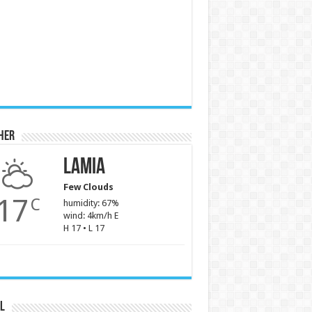
her
Lamia
Few Clouds
17
C
humidity: 67%
wind: 4km/h E
H 17 • L 17
l