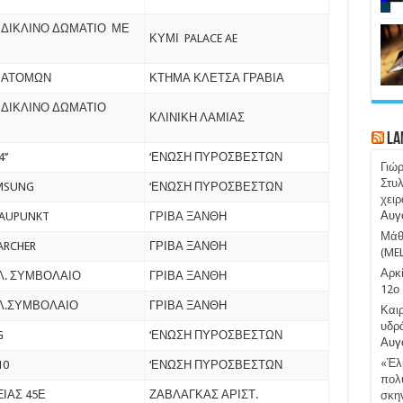
 ΔΙΚΛΙΝΟ ΔΩΜΑΤΙΟ ΜΕ
ΚΥΜΙ PALACE AE
4 ΑΤΟΜΩΝ
ΚΤΗΜΑ ΚΛΕΤΣΑ ΓΡΑΒΙΑ
 ΔΙΚΛΙΝΟ ΔΩΜΑΤΙΟ
ΚΛΙΝΙΚΗ ΛΑΜΙΑΣ
La
’’
‘ΕΝΩΣΗ ΠΥΡΟΣΒΕΣΤΩΝ
Γιώ
Στυλ
MSUNG
‘ΕΝΩΣΗ ΠΥΡΟΣΒΕΣΤΩΝ
χειρ
Αυγ
LAUPUNKT
ΓΡΙΒΑ ΞΑΝΘΗ
Μάθε
ARCHER
ΓΡΙΒΑ ΞΑΝΘΗ
(ME
Αρκί
Λ. ΣΥΜΒΟΛΑΙΟ
ΓΡΙΒΑ ΞΑΝΘΗ
12ο 
ΑΛ.ΣΥΜΒΟΛΑΙΟ
ΓΡΙΒΑ ΞΑΝΘΗ
Καιρ
υδρ
G
‘ΕΝΩΣΗ ΠΥΡΟΣΒΕΣΤΩΝ
Αυγ
«Έλμ
10
‘ΕΝΩΣΗ ΠΥΡΟΣΒΕΣΤΩΝ
πολύ
ΙΑΣ 45Ε
ΖΑΒΛΑΓΚΑΣ ΑΡΙΣΤ.
σκην