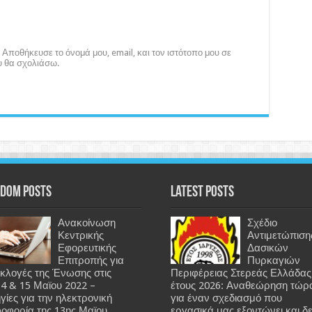
Αποθήκευσε το όνομά μου, email, και τον ιστότοπο μου σε
υ θα σχολιάσω.
dom Posts
Latest Posts
Ανακοίνωση
Σχέδιο
Κεντρικής
Αντιμετώπιση
Εφορευτικής
Δασικών
Επιτροπής για
Πυρκαγιών
 εκλογές της Ένωσης στις
Περιφέρειας Στερεάς Ελλάδας
14 & 15 Μαϊου 2022 –
έτους 2026: Αναθεώρηση τώρ
γίες για την ηλεκτρονική
για έναν σχεδιασμό που
οφορία της 13ης Μαϊου
εργασικά μας εξοντώνει και δ