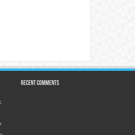
Recent Comments
ς
α
εν