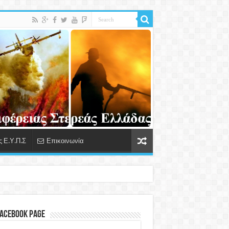
 Ε.Υ.Π.Σ
Επικοινωνία
Facebook Page