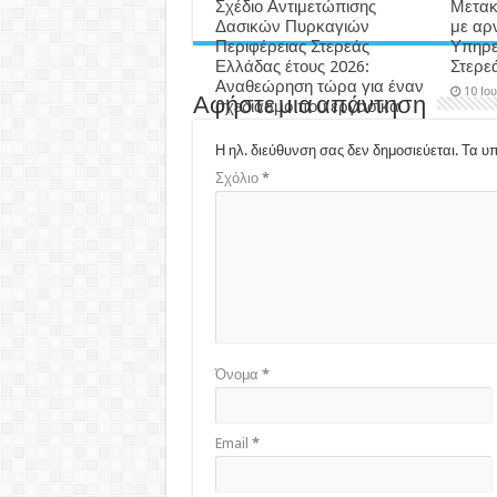
Σχέδιο Αντιμετώπισης
Μετακ
Δασικών Πυρκαγιών
με αρ
Περιφέρειας Στερεάς
Υπηρε
Ελλάδας έτους 2026:
Στερε
Αναθεώρηση τώρα για έναν
10 Ιο
Αφήστε μια απάντηση
σχεδιασμό που εργασικά
μας εξοντώνει και δεν
δύναται να υλοποιηθεί…
Η ηλ. διεύθυνση σας δεν δημοσιεύεται.
Τα υπ
3 εβδομάδες ago
Σχόλιο
*
Όνομα
*
Email
*