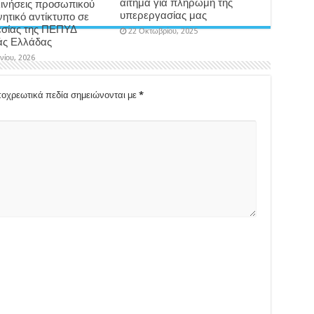
αίτημα για πληρωμή της
ινήσεις προσωπικού
υπερεργασίας μας
νητικό αντίκτυπο σε
σίας της ΠΕΠΥΔ
22 Οκτωβρίου, 2025
άς Ελλάδας
υνίου, 2026
οχρεωτικά πεδία σημειώνονται με
*