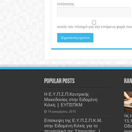
Ιστότοπος
αυτόν τον πλοηγό για την επόμενη φορά πο
Popular Posts
Ran
Η Ε.Υ.Π.Σ.Π.Κεντρικής
Μακεδονίας στην Ειδομένη
Κιλκίς | ΕΥΠΣΠΚΜ
16 Δεκεμβρίου, 2015
τις
Επίσκεψη της Ε.Υ.Π.Σ.Π.Κ.Μ.
13,
στην Ειδομένη Κιλκίς για το
Οδη
περιπολικό της Υπηρεσίας. |
ψηφ