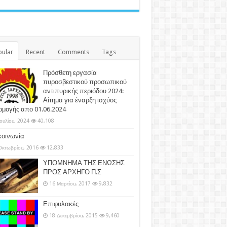
ular
Recent
Comments
Tags
Πρόσθετη εργασία
πυροσβεστικού προσωπικού
αντιπυρικής περιόδου 2024:
Αίτημα για έναρξη ισχύος
ρμογής απο 01.06.2024
Ιουλίου, 2024
40,108
κοινωνία
Οκτωβρίου, 2016
12,833
ΥΠΟΜΝΗΜΑ ΤΗΣ ΕΝΩΣΗΣ
ΠΡΟΣ ΑΡΧΗΓΟ Π.Σ
16 Μαρτίου, 2017
9,832
Επιφυλακές
18 Δεκεμβρίου, 2015
9,460