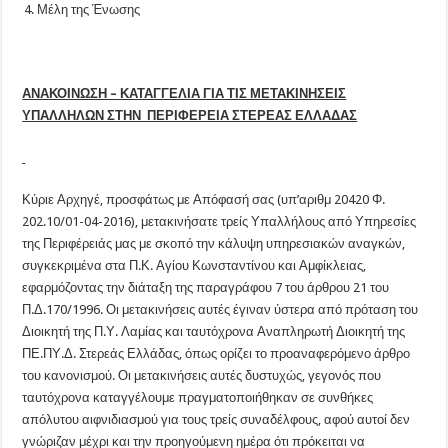
Μέλη της Ένωσης
ΑΝΑΚΟΙΝΩΣΗ – ΚΑΤΑΓΓΕΛΙΑ ΓΙΑ ΤΙΣ ΜΕΤΑΚΙΝΗΣΕΙΣ
ΥΠΑΛΛΗΛΩΝ ΣΤΗΝ ΠΕΡΙΦΕΡΕΙΑ ΣΤΕΡΕΑΣ ΕΛΛΑΔΑΣ
Κύριε Αρχηγέ, προσφάτως με Απόφασή σας (υπ’αριθμ 20420 Φ.
202.10/01-04-2016), μετακινήσατε τρείς Υπαλλήλους από Υπηρεσίες
της Περιφέρειάς μας με σκοπό την κάλυψη υπηρεσιακών αναγκών,
συγκεκριμένα στα Π.Κ. Αγίου Κωνσταντίνου και Αμφίκλειας,
εφαρμόζοντας την διάταξη της παραγράφου 7 του άρθρου 21 του
Π.Δ.170/1996. Οι μετακινήσεις αυτές έγιναν ύστερα από πρόταση του
Διοικητή της Π.Υ. Λαμίας και ταυτόχρονα Αναπληρωτή Διοικητή της
ΠΕ.ΠΥ.Δ. Στερεάς Ελλάδας, όπως ορίζει το προαναφερόμενο άρθρο
του κανονισμού. Οι μετακινήσεις αυτές δυστυχώς, γεγονός που
ταυτόχρονα καταγγέλουμε πραγματοποιήθηκαν σε συνθήκες
απόλυτου αιφνιδιασμού για τους τρείς συναδέλφους, αφού αυτοί δεν
γνώριζαν μέχρι και την προηγούμενη ημέρα ότι πρόκειται να