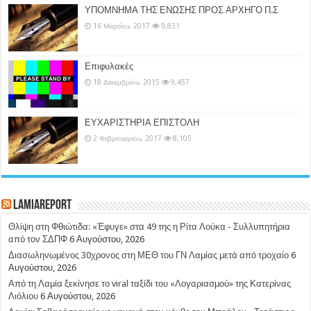
ΥΠΟΜΝΗΜΑ ΤΗΣ ΕΝΩΣΗΣ ΠΡΟΣ ΑΡΧΗΓΟ Π.Σ
16 Μαρτίου, 2017
9,831
Επιφυλακές
18 Δεκεμβρίου, 2015
9,457
ΕΥΧΑΡΙΣΤΗΡΙΑ ΕΠΙΣΤΟΛΗ
2 Φεβρουαρίου, 2017
8,105
LamiaReport
Θλίψη στη Φθιώτιδα: «Έφυγε» στα 49 της η Ρίτα Λούκα - Συλλυπητήρια
από τον ΣΔΠΦ
6 Αυγούστου, 2026
Διασωληνωμένος 30χρονος στη ΜΕΘ του ΓΝ Λαμίας μετά από τροχαίο
6
Αυγούστου, 2026
Από τη Λαμία ξεκίνησε το viral ταξίδι του «Λογαριασμού» της Κατερίνας
Λιόλιου
6 Αυγούστου, 2026