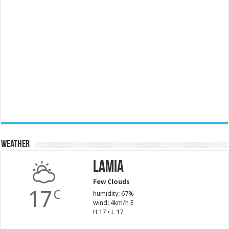
Weather
Lamia
Few Clouds
17
C
humidity: 67%
wind: 4km/h E
H 17 • L 17