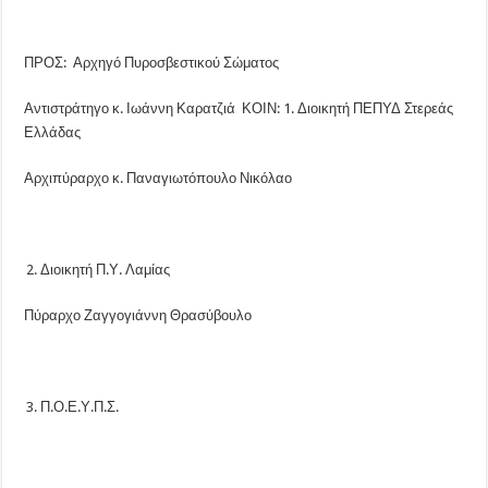
ΠΡΟΣ: Αρχηγό Πυροσβεστικού Σώματος
Αντιστράτηγο κ. Ιωάννη Καρατζιά ΚΟΙΝ: 1. Διοικητή ΠΕΠΥΔ Στερεάς
Ελλάδας
Αρχιπύραρχο κ. Παναγιωτόπουλο Νικόλαο
Διοικητή Π.Υ. Λαμίας
Πύραρχο Ζαγγογιάννη Θρασύβουλο
Π.Ο.Ε.Υ.Π.Σ.