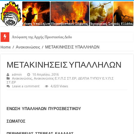
Απόφαση της Αρχής Προστασίας Δεδομένων Προσωπικού Χαρακτή
Home
/
Ανακοινώσεις
/
ΜΕΤΑΚΙΝΗΣΕΙΣ ΥΠΑΛΛΗΛΩΝ
ΜΕΤΑΚΙΝΗΣΕΙΣ ΥΠΑΛΛΗΛΩΝ
admin
10 Απριλίου, 2016
Ανακοινώσεις
,
Ανακοινώσεις Ε.Υ.Π.Σ ΣΤ.ΕΡ
,
ΔΕΛΤΙΑ ΤΥΠΟΥ Ε.Υ.Π.Σ
ΣΤ.ΕΡ
Leave a comment
4,020 Views
ΕΝΩΣΗ ΥΠΑΛΛΗΛΩΝ ΠΥΡΟΣΒΕΣΤΙΚΟΥ
ΣΩΜΑΤΟΣ
ΠΕΡΙΦΕΡΕΙΑΣ ΣΤΕΡΕΑΣ ΕΛΛΑΔΑΣ