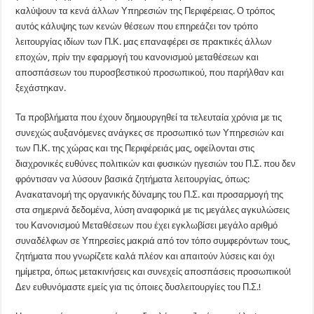
καλύψουν τα κενά άλλων Υπηρεσιών της Περιφέρειας. Ο τρόπος
αυτός κάλυψης των κενών θέσεων που επηρεάζει τον τρόπο
λειτουργίας ιδίων των Π.Κ. μας επαναφέρει σε πρακτικές άλλων
εποχών, πρίν την εφαρμογή του κανονισμού μεταθέσεων και
αποσπάσεων του πυροσβεστικού προσωπικού, που παρήλθαν και
ξεχάστηκαν.
Τα προβλήματα που έχουν δημιουργηθεί τα τελευταία χρόνια με τις
συνεχώς αυξανόμενες ανάγκες σε προσωπικό των Υπηρεσιών και
των Π.Κ. της χώρας και της Περιφέρειάς μας, οφείλονται στις
διαχρονικές ευθύνες πολιτικών και φυσικών ηγεσιών του Π.Σ. που δεν
φρόντισαν να λύσουν βασικά ζητήματα λειτουργίας, όπως:
Ανακατανομή της οργανικής δύναμης του Π.Σ. και προσαρμογή της
στα σημερινά δεδομένα, λύση αναφορικά με τις μεγάλες αγκυλώσεις
του Κανονισμού Μεταθέσεων που έχει εγκλωβίσει μεγάλο αριθμό
συναδέλφων σε Υπηρεσίες μακριά από τον τόπο συμφερόντων τους,
ζητήματα που γνωρίζετε καλά πλέον και απαιτούν λύσεις και όχι
ημίμετρα, όπως μετακινήσεις και συνεχείς αποσπάσεις προσωπικού!
Δεν ευθυνόμαστε εμείς για τις όποιες δυσλειτουργίες του Π.Σ.!