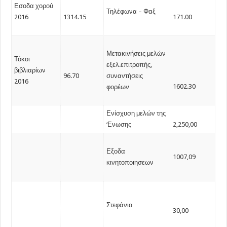
Εσοδα χορού
Τηλέφωνα – Φαξ
2016
1314.15
171.00
Μετακινήσεις μελών
Τόκοι
εξελ.επιτροπής,
βιβλιαρίων
96.70
συναντήσεις
2016
1602.30
φορέων
Ενίσχυση μελών της
‘Ενωσης
2,250,00
Εξοδα
1007,09
κινητοποιησεων
Στεφάνια
30,00