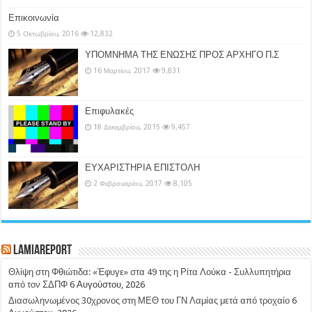
Επικοινωνία
5 Οκτωβρίου, 2016
12,832
ΥΠΟΜΝΗΜΑ ΤΗΣ ΕΝΩΣΗΣ ΠΡΟΣ ΑΡΧΗΓΟ Π.Σ
16 Μαρτίου, 2017
9,831
Επιφυλακές
18 Δεκεμβρίου, 2015
9,457
ΕΥΧΑΡΙΣΤΗΡΙΑ ΕΠΙΣΤΟΛΗ
2 Φεβρουαρίου, 2017
8,105
LamiaReport
Θλίψη στη Φθιώτιδα: «Έφυγε» στα 49 της η Ρίτα Λούκα - Συλλυπητήρια
από τον ΣΔΠΦ
6 Αυγούστου, 2026
Διασωληνωμένος 30χρονος στη ΜΕΘ του ΓΝ Λαμίας μετά από τροχαίο
6