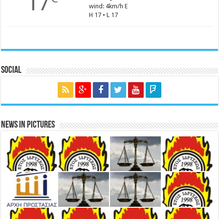
17
wind: 4km/h E
H 17 • L 17
Social
News in Pictures