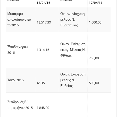
17/
04/1
6
17/
04/1
6
Μεταφορά
Οικον. ενίσχυση
υπολοίπου απο
μέλους Ν.
18.517,39
1.000,00
το 2015
Ευρυτανίας
Οικον. Ενίσχυση
Έσοδα χορού
1.314,15
οικογ. Μέλους Ν.
2016
Φθ/δας
750,00
Οικον. Ενίσχυση
Τόκοι 2016
μέλους Ν.
48.35
500,00
Ευβοίας
Συνδρομές Β΄
τετραμήνου 2015
1.848.00