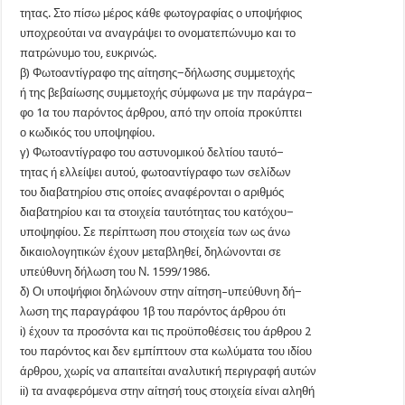
τητας. Στο πίσω μέρος κάθε φωτογραφίας ο υποψήφιος
υποχρεούται να αναγράψει το ονοματεπώνυμο και το
πατρώνυμο του, ευκρινώς.
β) Φωτοαντίγραφο της αίτησης−δήλωσης συμμετοχής
ή της βεβαίωσης συμμετοχής σύμφωνα με την παράγρα−
φο 1α του παρόντος άρθρου, από την οποία προκύπτει
ο κωδικός του υποψηφίου.
γ) Φωτοαντίγραφο του αστυνομικού δελτίου ταυτό−
τητας ή ελλείψει αυτού, φωτοαντίγραφο των σελίδων
του διαβατηρίου στις οποίες αναφέρονται ο αριθμός
διαβατηρίου και τα στοιχεία ταυτότητας του κατόχου−
υποψηφίου. Σε περίπτωση που στοιχεία των ως άνω
δικαιολογητικών έχουν μεταβληθεί, δηλώνονται σε
υπεύθυνη δήλωση του Ν. 1599/1986.
δ) Οι υποψήφιοι δηλώνουν στην αίτηση–υπεύθυνη δή−
λωση της παραγράφου 1β του παρόντος άρθρου ότι
i) έχουν τα προσόντα και τις προϋποθέσεις του άρθρου 2
του παρόντος και δεν εμπίπτουν στα κωλύματα του ιδίου
άρθρου, χωρίς να απαιτείται αναλυτική περιγραφή αυτών
ii) τα αναφερόμενα στην αίτησή τους στοιχεία είναι αληθή