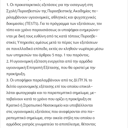
1. Οι προκαταρκτικές εξετάσεις για την εισαγωγή στη
Σχολή Πυροσβεστών της Πυροσβεστικής Ακαδημίας πε−
ριλαμβάνουν υγειονομικές, αθλητικές και ψυχοτεχνικές
δοκιμασίες (ΤΕSΤS). Για το πρόγραμμα των εξετάσεων, τον
τόπο και χρόνο παρουσιάσεως οι υποψήφιοι ενημερώνο−
νται με δική τους ευθύνη από τις κατά τόπους Πυροσβε−
στικές Υπηρεσίες αμέσως μετά το πέρας των εξετάσεων
σε πανελλαδικό επίπεδο, εκτός αν κληθούν νωρίτερα μέσω
των υπηρεσιών του άρθρου 5 παρ. 1 του παρόντος.
2. Η υγειονομική εξέταση ενεργείται από την αρμόδια
υγειονομική Επιτροπή Εξέτασης, που θα οριστεί με την
προκήρυξη.
3. Οι υποψήφιοι παραλαμβάνουν από τις ΔΙ.ΠΥ.Ν. το
δελτίο υγειονομικής εξέτασης επί του οποίου επικολ−
λάται φωτογραφία και το παραπεμπτικό σημείωμα, με−
ταβαίνουν κατά το χρόνο που ορίζει η προκήρυξη σε
Κρατικό ή Στρατιωτικό Νοσοκομείο και υποβάλλονται
στις υγειονομικές εξετάσεις που αναφέρονται στο πα−
ραπεμπτικό σημείωμα, στην οικεία στήλη του οποίου ο
αρμόδιος γιατρός γνωματεύει το αποτέλεσμα, θέτοντας