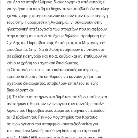
και όλα τα υποβαλλόμενα δικαιολογητικά από αυτούς εί−
ναι γνήσια και ακριβή iii) δέχονται να υποβληθούν σε έλεγ−
χο για χρήση απαγορευμένων ουσιών πριν την εισαγωγή
τους στην Πυροσβεστική Ακαδημία, iv) συναινούν στην
ηλεκτρονική επεξεργασία των στοιχείων που αναφέρουν
στην αίτηση τους και v) ότι έχουν δηλώσει προτίμηση της
Σχολής της Πυροσβεστικής Ακαδημίας στο Μηχανογρα−
φικό Δελτίο. Στην ίδια δήλωση αναφέρουν αν υπάγονται
σε ειδική κατηγορία και ποια, καθώς και αν επιθυμούν να
κάνουν χρήση του σχετικού δικαιώματος.
ε) Οι υπαγόμενοι στις παρακάτω ειδικές κατηγορίες,
εφόσον δήλωσαν ότι επιθυμούν να κάνουν χρήση του
σχετικού δικαιώματος, υποβάλουν επιπλέον τα εξής
δικαιολογητικά:
(1) Τα τέκνα αναπήρων και θυμάτων πολέμου καθώς και
αναπήρων ή θυμάτων εν ενεργεία ή εν συντάξει υπαλ−
λήλων του Πυροσβεστικού Σώματος ειρηνικής περιόδου:
(α) Βεβαίωση του Γενικού Λογιστηρίου του Κράτους
ότι η οικογένεια του υποψήφιου συνταξιοδοτείται για
τον ανωτέρω λόγο ή υπεύθυνη δήλωση του άρθρου 8
του Ν. 1599/1986, του συνταξιοδοτούμενου, στην οποία