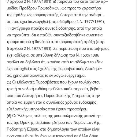
7 άρθρου 2 Ν. 1977/1991), ii) πόρισμα του κατά τόπον αρ−
μοδίου Προέδρου Πρωτοδικών, ως προς το χαρακτήρα
της πράξης ως τρομοκρατικής, ύστερα από την ανάκρι−
ση που έχει διενεργηθεί (παρ. 6 άρθρου 2 Ν. 1977/1991),
iii) αντίγραφο πράξης συνταξιοδότησης, από την οποία
να προκύπτει ότι ο παθών συνταξιοδοτήθηκε συνεπεία
τραυματισμού ή θανάτου από τρομοκρατική πράξη (παρ.
6 άρθρου 2 Ν. 1977/1991). Σε περίπτωση που ο υποψήφιος
έχει αδέλφια, σε υπεύθυνη δήλωση του Ν. 1599/1986
οφείλει να δηλώσει ότι, κανένα από τα αδέλφια του δεν
έχει εισαχθεί στις Σχολές της Πυροσβεστικής Ακαδημί−
ας, χρησιμοποιώντας το εν λόγω ευεργέτημα.
(5) Οι Eθελοντές Πυροσβέστες που έχουν τουλάχιστον
τριετή συνολική ευδόκιμη εθελοντική υπηρεσία, βεβαί−
ωση του Διοικητή της Πυροσβεστικής Υπηρεσίας στην
οποία να εμφαίνεται ο συνολικός χρόνος ευδόκιμης
εθελοντικής υπηρεσίας που έχουν προσφέρει.
(6) Οι Έλληνες πολίτες της μουσουλμανικής μειονότη−
τας της Θράκης, βεβαίωση Δήμου των Νομών Ξάνθης,
Ροδόπης ή Έβρου, στα δημοτολόγια των οποίων είναι
εγγεγραμμένοι. Αν έχουν μετεγγραφεί σε άλλο Δήμο