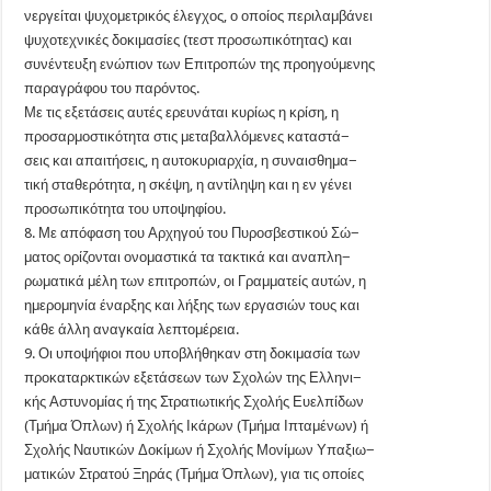
νεργείται ψυχομετρικός έλεγχος, ο οποίος περιλαμβάνει
ψυχοτεχνικές δοκιμασίες (τεστ προσωπικότητας) και
συνέντευξη ενώπιον των Επιτροπών της προηγούμενης
παραγράφου του παρόντος.
Με τις εξετάσεις αυτές ερευνάται κυρίως η κρίση, η
προσαρμοστικότητα στις μεταβαλλόμενες καταστά−
σεις και απαιτήσεις, η αυτοκυριαρχία, η συναισθημα−
τική σταθερότητα, η σκέψη, η αντίληψη και η εν γένει
προσωπικότητα του υποψηφίου.
8. Με απόφαση του Αρχηγού του Πυροσβεστικού Σώ−
ματος ορίζονται ονομαστικά τα τακτικά και αναπλη−
ρωματικά μέλη των επιτροπών, οι Γραμματείς αυτών, η
ημερομηνία έναρξης και λήξης των εργασιών τους και
κάθε άλλη αναγκαία λεπτομέρεια.
9. Οι υποψήφιοι που υποβλήθηκαν στη δοκιμασία των
προκαταρκτικών εξετάσεων των Σχολών της Ελληνι−
κής Αστυνομίας ή της Στρατιωτικής Σχολής Ευελπίδων
(Τμήμα Όπλων) ή Σχολής Ικάρων (Τμήμα Ιπταμένων) ή
Σχολής Ναυτικών Δοκίμων ή Σχολής Μονίμων Υπαξιω−
ματικών Στρατού Ξηράς (Τμήμα Όπλων), για τις οποίες