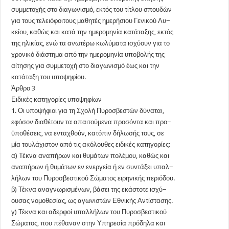
συμμετοχής στο διαγωνισμό, εκτός του τίτλου σπουδών
για τους τελειόφοιτους μαθητές ημερήσιου Γενικού Λυ−
κείου, καθώς και κατά την ημερομηνία κατάταξης, εκτός
της ηλικίας, ενώ τα ανωτέρω κωλύματα ισχύουν για το
χρονικό διάστημα από την ημερομηνία υποβολής της
αίτησης για συμμετοχή στο διαγωνισμό έως και την
κατάταξη του υποψηφίου.
Άρθρο 3
Ειδικές κατηγορίες υποψηφίων
1. Οι υποψήφιοι για τη Σχολή Πυροσβεστών δύναται,
εφόσον διαθέτουν τα απαιτούμενα προσόντα και προ−
ϋποθέσεις, να ενταχθούν, κατόπιν δήλωσής τους, σε
μία τουλάχιστον από τις ακόλουθες ειδικές κατηγορίες:
α) Τέκνα αναπήρων και θυμάτων πολέμου, καθώς και
αναπήρων ή θυμάτων εν ενεργεία ή εν συντάξει υπαλ−
λήλων του Πυροσβεστικού Σώματος ειρηνικής περιόδου.
β) Τέκνα αναγνωρισμένων, βάσει της εκάστοτε ισχύ−
ουσας νομοθεσίας, ως αγωνιστών Εθνικής Αντίστασης.
γ) Τέκνα και αδερφοί υπαλλήλων του Πυροσβεστικού
Σώματος, που πέθαναν στην Υπηρεσία πρόδηλα και