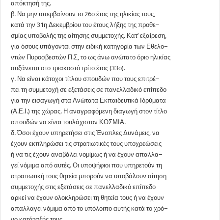
απόκτησή της.
β. Να μην υπερβαίνουν το 26ο έτος της ηλικίας τους,
κατά την 31η Δεκεμβρίου του έτους λήξης της προθε−
σμίας υποβολής της αίτησης συμμετοχής. Κατ’ εξαίρεση,
για όσους υπάγονται στην ειδική κατηγορία των Εθελο−
ντών Πυροσβεστών Π.Σ, το ως άνω ανώτατο όριο ηλικίας
αυξάνεται στο τριακοστό τρίτο έτος (33ο).
γ. Να είναι κάτοχοι τίτλου σπουδών που τους επιτρέ−
πει τη συμμετοχή σε εξετάσεις σε πανελλαδικό επίπεδο
για την εισαγωγή στα Ανώτατα Εκπαιδευτικά Ιδρύματα
(Α.Ε.Ι.) της χώρας. Η αναγραφόμενη διαγωγή στον τίτλο
σπουδών να είναι τουλάχιστον ΚΟΣΜΙΑ.
δ. Όσοι έχουν υπηρετήσει στις Ένοπλες Δυνάμεις, να
έχουν εκπληρώσει τις στρατιωτικές τους υποχρεώσεις
ή να τις έχουν αναβάλει νομίμως ή να έχουν απαλλα−
γεί νόμιμα από αυτές. Οι υποψήφιοι που υπηρετούν τη
στρατιωτική τους θητεία μπορούν να υποβάλουν αίτηση
συμμετοχής στις εξετάσεις σε πανελλαδικό επίπεδο
αρκεί να έχουν ολοκληρώσει τη θητεία τους ή να έχουν
απαλλαγεί νόμιμα από το υπόλοιπο αυτής κατά το χρό−
νο κατάταξής τους.