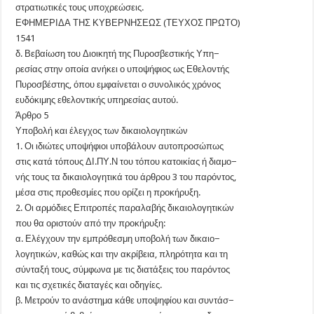
στρατιωτικές τους υποχρεώσεις.
ΕΦΗΜΕΡΙΔΑ ΤΗΣ ΚΥΒΕΡΝΗΣΕΩΣ (ΤΕΥΧΟΣ ΠΡΩΤΟ)
1541
δ. Βεβαίωση του Διοικητή της Πυροσβεστικής Υπη−
ρεσίας στην οποία ανήκει ο υποψήφιος ως Εθελοντής
Πυροσβέστης, όπου εμφαίνεται ο συνολικός χρόνος
ευδόκιμης εθελοντικής υπηρεσίας αυτού.
Άρθρο 5
Υποβολή και έλεγχος των δικαιολογητικών
1. Οι ιδιώτες υποψήφιοι υποβάλουν αυτοπροσώπως
στις κατά τόπους ΔΙ.ΠΥ.Ν του τόπου κατοικίας ή διαμο−
νής τους τα δικαιολογητικά του άρθρου 3 του παρόντος,
μέσα στις προθεσμίες που ορίζει η προκήρυξη.
2. Οι αρμόδιες Επιτροπές παραλαβής δικαιολογητικών
που θα οριστούν από την προκήρυξη:
α. Ελέγχουν την εμπρόθεσμη υποβολή των δικαιο−
λογητικών, καθώς και την ακρίβεια, πληρότητα και τη
σύνταξή τους, σύμφωνα με τις διατάξεις του παρόντος
και τις σχετικές διαταγές και οδηγίες.
β. Μετρούν το ανάστημα κάθε υποψηφίου και συντάσ−