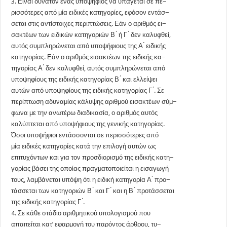
3. Είναι δυνατόν ένας υποψήφιος να υπάγεται σε πε−
ρισσότερες από μία ειδικές κατηγορίες, εφόσον εντάσ−
σεται στις αντίστοιχες περιπτώσεις. Εάν ο αριθμός ει−
σακτέων των ειδικών κατηγοριών Β ́ ή Γ ́ δεν καλυφθεί,
αυτός συμπληρώνεται από υποψήφιους της Α ́ ειδικής
κατηγορίας. Εάν ο αριθμός εισακτέων της ειδικής κα−
τηγορίας Α ́ δεν καλυφθεί, αυτός συμπληρώνεται από
υποψηφίους της ειδικής κατηγορίας Β ́ και ελλείψει
αυτών από υποψηφίους της ειδικής κατηγορίας Γ ́. Σε
περίπτωση αδυναμίας κάλυψης αριθμού εισακτέων σύμ−
φωνα με την ανωτέρω διαδικασία, ο αριθμός αυτός
καλύπτεται από υποψήφιους της γενικής κατηγορίας.
Όσοι υποψήφιοι εντάσσονται σε περισσότερες από
μία ειδικές κατηγορίες κατά την επιλογή αυτών ως
επιτυχόντων και για τον προσδιορισμό της ειδικής κατη−
γορίας βάσει της οποίας πραγματοποιείται η εισαγωγή
τους, λαμβάνεται υπόψη ότι η ειδική κατηγορία Α ́ προ−
τάσσεται των κατηγοριών Β ́ και Γ ́ και η Β ́ προτάσσεται
της ειδικής κατηγορίας Γ ́.
4. Σε κάθε στάδιο αριθμητικού υπολογισμού που
απαιτείται κατ’ εφαρμογή του παρόντος άρθρου, τυ−