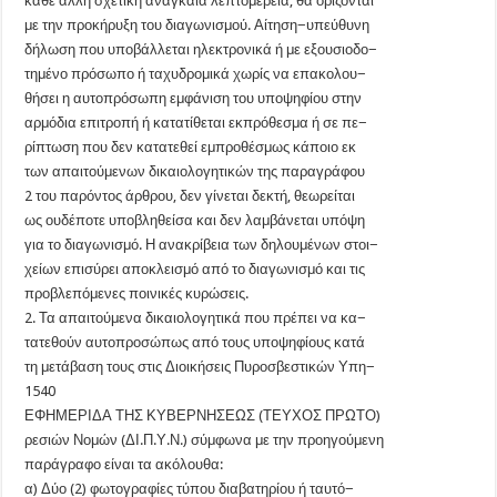
κάθε άλλη σχετική αναγκαία λεπτομέρεια, θα ορίζονται
με την προκήρυξη του διαγωνισμού. Αίτηση−υπεύθυνη
δήλωση που υποβάλλεται ηλεκτρονικά ή με εξουσιοδο−
τημένο πρόσωπο ή ταχυδρομικά χωρίς να επακολου−
θήσει η αυτοπρόσωπη εμφάνιση του υποψηφίου στην
αρμόδια επιτροπή ή κατατίθεται εκπρόθεσμα ή σε πε−
ρίπτωση που δεν κατατεθεί εμπροθέσμως κάποιο εκ
των απαιτούμενων δικαιολογητικών της παραγράφου
2 του παρόντος άρθρου, δεν γίνεται δεκτή, θεωρείται
ως ουδέποτε υποβληθείσα και δεν λαμβάνεται υπόψη
για το διαγωνισμό. Η ανακρίβεια των δηλουμένων στοι−
χείων επισύρει αποκλεισμό από το διαγωνισμό και τις
προβλεπόμενες ποινικές κυρώσεις.
2. Τα απαιτούμενα δικαιολογητικά που πρέπει να κα−
τατεθούν αυτοπροσώπως από τους υποψηφίους κατά
τη μετάβαση τους στις Διοικήσεις Πυροσβεστικών Υπη−
1540
ΕΦΗΜΕΡΙΔΑ ΤΗΣ ΚΥΒΕΡΝΗΣΕΩΣ (ΤΕΥΧΟΣ ΠΡΩΤΟ)
ρεσιών Νομών (ΔΙ.Π.Υ.Ν.) σύμφωνα με την προηγούμενη
παράγραφο είναι τα ακόλουθα:
α) Δύο (2) φωτογραφίες τύπου διαβατηρίου ή ταυτό−