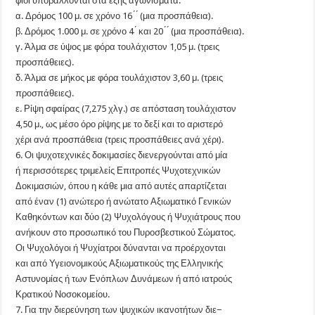
φιοι υποβάλλονται στα εξής αγωνίσματα:
α. Δρόμος 100 μ. σε χρόνο 16 ́ ́ (μια προσπάθεια).
β. Δρόμος 1.000 μ. σε χρόνο 4 ́ και 20 ́ ́ (μια προσπάθεια).
γ. Άλμα σε ύψος με φόρα τουλάχιστον 1,05 μ. (τρεις
προσπάθειες).
δ. Άλμα σε μήκος με φόρα τουλάχιστον 3,60 μ. (τρεις
προσπάθειες).
ε. Ρίψη σφαίρας (7,275 χλγ.) σε απόσταση τουλάχιστον
4,50 μ., ως μέσο όρο ρίψης με το δεξί και το αριστερό
χέρι ανά προσπάθεια (τρεις προσπάθειες ανά χέρι).
6. Οι ψυχοτεχνικές δοκιμασίες διενεργούνται από μία
ή περισσότερες τριμελείς Επιτροπές Ψυχοτεχνικών
Δοκιμασιών, όπου η κάθε μια από αυτές απαρτίζεται
από έναν (1) ανώτερο ή ανώτατο Αξιωματικό Γενικών
Καθηκόντων και δύο (2) Ψυχολόγους ή Ψυχιάτρους που
ανήκουν στο προσωπικό του Πυροσβεστικού Σώματος.
Οι Ψυχολόγοι ή Ψυχίατροι δύνανται να προέρχονται
και από Υγειονομικούς Αξιωματικούς της Ελληνικής
Αστυνομίας ή των Ενόπλων Δυνάμεων ή από ιατρούς
Κρατικού Νοσοκομείου.
7. Για την διερεύνηση των ψυχικών ικανοτήτων διε−