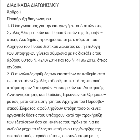
ΔΙΑΔΙΚΑΣΙΑ ΔΙΑΓΩΝΙΣΜΟΥ
Άρθρο 1
Προκήρυξη διαγωνισμού
1. Ο διαγωνισμός για την εισαγωγή σπουδαστών στις
Σχολές Αξιωματικών και Πυροσβεστών της Πυροσβε−
στικής Ακαδημίας προκηρύσσεται με απόφαση του
Αρχηγού του Πυροσβεστικού Σώματος και η επιλογή
των υποψηφίων γίνεται σύμφωνα με τις διατάξεις του
άρθρου 69 του Ν. 4249/2014 και του Ν. 4186/2013, όπως
ισχύουν.
2. Ο συνολικός αριθμός των εισακτέων σε καθεμία από
τις παραπάνω Σχολές καθορίζεται κατ’ έτος με κοινή
απόφαση των Υπουργών Εσωτερικών και Διοικητικής
Ανασυγκρότησης και Παιδείας, Ερευνών και Θρησκευ−
μάτων, μετά από εισήγηση του Αρχηγού του Πυροσβε−
στικού Σώματος, αφού ληφθούν υπόψη τόσο οι κενές
οργανικές θέσεις που υπάρχουν κατά την προκήρυξη
των εξετάσεων όσο και εκείνες που πρόκειται να κε−
νωθούν μέχρι το τέλος του επόμενου της έναρξης της
εκπαιδευτικής περιόδου έτους, σε συνδυασμό με τις