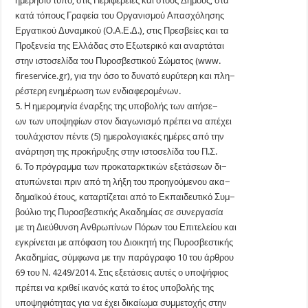
ημερήσιο τύπο, στις Περιφέρειες και στους Δήμους, στα
κατά τόπους Γραφεία του Οργανισμού Απασχόλησης
Εργατικού Δυναμικού (Ο.Α.Ε.Δ.), στις Πρεσβείες και τα
Προξενεία της Ελλάδας στο Εξωτερικό και αναρτάται
στην ιστοσελίδα του Πυροσβεστικού Σώματος (www.
fireservice.gr), για την όσο το δυνατό ευρύτερη και πλη−
ρέστερη ενημέρωση των ενδιαφερομένων.
5. Η ημερομηνία έναρξης της υποβολής των αιτήσε−
ων των υποψηφίων στον διαγωνισμό πρέπει να απέχει
τουλάχιστον πέντε (5) ημερολογιακές ημέρες από την
ανάρτηση της προκήρυξης στην ιστοσελίδα του Π.Σ.
6. Το πρόγραμμα των προκαταρκτικών εξετάσεων δι−
ατυπώνεται πριν από τη λήξη του προηγούμενου ακα−
δημαϊκού έτους, καταρτίζεται από το Εκπαιδευτικό Συμ−
βούλιο της Πυροσβεστικής Ακαδημίας σε συνεργασία
με τη Διεύθυνση Ανθρωπίνων Πόρων του Επιτελείου και
εγκρίνεται με απόφαση του Διοικητή της Πυροσβεστικής
Ακαδημίας, σύμφωνα με την παράγραφο 10 του άρθρου
69 του Ν. 4249/2014. Στις εξετάσεις αυτές ο υποψήφιος
πρέπει να κριθεί ικανός κατά το έτος υποβολής της
υποψηφιότητας για να έχει δικαίωμα συμμετοχής στην