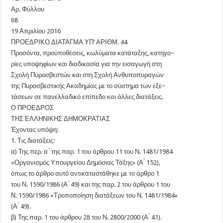
Αρ. Φύλλου
68
19 Απριλίου 2016
ΠΡΟΕΔΡΙΚΟ ΔΙΑΤΑΓΜΑ ΥΠ’ ΑΡΙΘΜ. 44
Προσόντα, προϋποθέσεις, κωλύματα κατάταξης, κατηγο−
ρίες υποψηφίων και διαδικασία για την εισαγωγή στη
Σχολή Πυροσβεστών και στη Σχολή Ανθυποπυραγών
της Πυροσβεστικής Ακαδημίας με το σύστημα των εξε−
τάσεων σε πανελλαδικό επίπεδο και άλλες διατάξεις.
Ο ΠΡΟΕΔΡΟΣ
ΤΗΣ ΕΛΛΗΝΙΚΗΣ ΔΗΜΟΚΡΑΤΙΑΣ
Έχοντας υπόψη:
1. Τις διατάξεις:
α) Της περ. α ́ της παρ. 1 του άρθρου 11 του Ν. 1481/1984
«Οργανισμός Υπουργείου Δημόσιας Τάξης» (Α ́ 152),
όπως το άρθρο αυτό αντικαταστάθηκε με το άρθρο 1
του Ν. 1590/1986 (Α ́ 49) και της παρ. 2 του άρθρου 1 του
Ν. 1590/1986 «Τροποποίηση διατάξεων του Ν. 1481/1984»
(Α ́ 49).
β) Της παρ. 1 του άρθρου 28 του Ν. 2800/2000 (Α ́ 41).