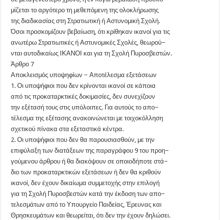
μίζεται το αργότερο τη μεθεπόμενη της ολοκλήρωσης
της διαδικασίας στη Στρατιωτική ή Αστυνομική Σχολή.
Όσοι προσκομίζουν βεβαίωση, ότι κρίθηκαν ικανοί για τις
ανωτέρω Στρατιωτικές ή Αστυνομικές Σχολές, θεωρού−
νται αυτοδικαίως ΙΚΑΝΟΙ και για τη Σχολή Πυροσβεστών.
Άρθρο 7
Αποκλεισμός υποψηφίων − Αποτέλεσμα εξετάσεων
1. Οι υποψήφιοι που δεν κρίνονται ικανοί σε κάποια
από τις προκαταρκτικές δοκιμασίες, δεν συνεχίζουν
την εξέτασή τους στις υπόλοιπες. Για αυτούς το απο−
τέλεσμα της εξέτασης ανακοινώνεται με τοιχοκόλληση
σχετικού πίνακα στα εξεταστικά κέντρα.
2. Οι υποψήφιοι που δεν θα παρουσιασθούν, με την
επιφύλαξη των διατάξεων της παραγράφου 9 του προη−
γούμενου άρθρου ή θα διακόψουν σε οποιοδήποτε στά−
διο των προκαταρκτικών εξετάσεων ή δεν θα κριθούν
ικανοί, δεν έχουν δικαίωμα συμμετοχής στην επιλογή
για τη Σχολή Πυροσβεστών κατά την έκδοση των απο−
τελεσμάτων από το Υπουργείο Παιδείας, Έρευνας και
Θρησκευμάτων και θεωρείται, ότι δεν την έχουν δηλώσει.