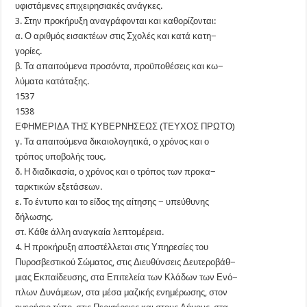
υφιστάμενες επιχειρησιακές ανάγκες.
3. Στην προκήρυξη αναγράφονται και καθορίζονται:
α. Ο αριθμός εισακτέων στις Σχολές και κατά κατη−
γορίες.
β. Τα απαιτούμενα προσόντα, προϋποθέσεις και κω−
λύματα κατάταξης.
1537
1538
ΕΦΗΜΕΡΙΔΑ ΤΗΣ ΚΥΒΕΡΝΗΣΕΩΣ (ΤΕΥΧΟΣ ΠΡΩΤΟ)
γ. Τα απαιτούμενα δικαιολογητικά, ο χρόνος και ο
τρόπος υποβολής τους.
δ. Η διαδικασία, ο χρόνος και ο τρόπος των προκα−
ταρκτικών εξετάσεων.
ε. Το έντυπο και το είδος της αίτησης − υπεύθυνης
δήλωσης.
στ. Κάθε άλλη αναγκαία λεπτομέρεια.
4. Η προκήρυξη αποστέλλεται στις Υπηρεσίες του
Πυροσβεστικού Σώματος, στις Διευθύνσεις Δευτεροβάθ−
μιας Εκπαίδευσης, στα Επιτελεία των Κλάδων των Ενό−
πλων Δυνάμεων, στα μέσα μαζικής ενημέρωσης, στον