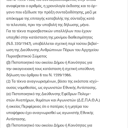
αναφέρεται ο αριθμός, η χρονολογία έκδοσης και το όρ−
γανο που εξέδωσε την πράξη συνταξιοδότησης, μαζί με
απόκομμα της επιταγής καταβολής της σύνταξης κατά
το τελευταίο, πριν την υποβολή της δήλωσης, μήνα.
Για τα τέκνα πυροσβεστικών υπαλλήλων που έχουν
υπαχθεί στην κατάσταση της μονίμου διαθεσιμότητας
(Ν.δ. 330/1947), υποβάλλεται σχετική περί τούτου βεβαί−
ωση της Διεύθυνσης Ανθρώπινων Πόρων του Αρχηγείου
Πυροσβεστικού Σώματος
(β) Πιστοποιητικό του οικείου Δήμου ή Κοινότητας για
την οικογενειακή τους κατάσταση ή σχετική υπεύθυνη
δήλωση του άρθρου 8 του Ν. 1599/1986.
(2) Τα τέκνα αναγνωρισμένων, βάσει της εκάστοτε ισχύ−
ουσας νομοθεσίας, ως αγωνιστών Εθνικής Αντίστασης.
(α) Πιστοποιητικό της Διεύθυνσης Εφέδρων Πολεμι−
στών Αναπήρων, θυμάτων και Αγωνιστών (Δ.Ε.Π.Α.Θ.Α.)
ή οικείας Περιφέρειας ότι ο πατέρας ή η μητέρα του
υποψήφιου έχει αναγνωρισθεί ως αγωνιστής Εθνικής
Αντίστασης.
(β) Πιστοποιητικό του οικείου Δήμου ή Κοινότητας για