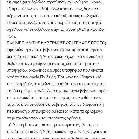
επίσης έχουν δηλώσει προτίμηση και κρίθηκαν ικανοί,
εξαιρουμένων των ιδιαίτερων απαιτήσεων, δεν προ−
σέρχονται στις προκαταρκτικές εξετάσεις της Σχολής
Πυροσβεστών. Σε αυτήν την περίπτωση, οι υποψήφιοι
οφείλουν να υποβάλουν στην Επιτροπή Αθλητικών Δο−
1542
ΕΦΗΜΕΡΙΔΑ ΤΗΣ ΚΥΒΕΡΝΗΣΕΩΣ (ΤΕΥΧΟΣ ΠΡΩΤΟ)
κιμασιών τη σχετική βεβαίωση ικανότητας από την αρ−
μόδια Στρατιωτική ή Αστυνομική Σχολή. Στην ανωτέρω
βεβαίωση αναγράφονται τα στοιχεία ταυτότητας του
υποψηφίου, ο κωδικός αριθμός υποψηφίου που δίνεται
από το Υπουργείο Παιδείας, Έρευνας και Θρησκευμά−
των, ο αριθμός τηλεφώνου, το ανάστημα του υποψηφίου
και ότι κρίθηκε ικανός. Από την ανωτέρω βεβαίωση πρέ−
πει να προκύπτει πως ο υποψήφιος έχει κριθεί ικανός
κατά το έτος υποβολής υποψηφιότητας, σε διαφορετική
περίπτωση ο υποψήφιος εξετάζεται κατά τα οριζόμενα
στην παράγραφο 2 του παρόντος άρθρου.
10. Σε περίπτωση που οι προκαταρκτικές εξετάσεις
των Στρατιωτικών ή Αστυνομικών Σχολών διενεργούνται
σε μεταγενέστερο χρόνο, η εν λόγω βεβαίωση προσκο−