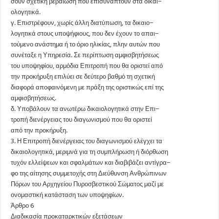
σουν σχετική βεβαίωση που επισυνάπτουν στα δικαι−
ολογητικά.
γ. Επιστρέφουν, χωρίς άλλη διατύπωση, τα δικαιο−
λογητικά στους υποψήφιους, που δεν έχουν το απαι−
τούμενο ανάστημα ή το όριο ηλικίας, πλην αυτών που
συνέταξε η Υπηρεσία. Σε περίπτωση αμφισβητήσεως
του υποψηφίου, αρμόδια Επιτροπή που θα οριστεί από
την προκήρυξη επιλύει σε δεύτερο βαθμό τη σχετική
διαφορά αποφαινόμενη με πράξη της οριστικώς επί της
αμφισβητήσεως.
δ. Υποβάλουν τα ανωτέρω δικαιολογητικά στην Επι−
τροπή διενέργειας του διαγωνισμού που θα οριστεί
από την προκήρυξη.
3. Η Επιτροπή διενέργειας του διαγωνισμού ελέγχει τα
δικαιολογητικά, μεριμνά για τη συμπλήρωση ή διόρθωση
τυχόν ελλείψεων και σφαλμάτων και διαβιβάζει αντίγρα−
φο της αίτησης συμμετοχής στη Διεύθυνση Ανθρώπινων
Πόρων του Αρχηγείου Πυροσβεστικού Σώματος μαζί με
ονομαστική κατάσταση των υποψηφίων.
Άρθρο 6
Διαδικασία προκαταρκτικών εξετάσεων