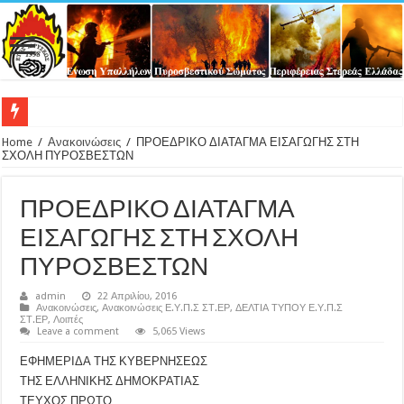
Αποδεικτικά κατάθεσης δ
Home
/
Ανακοινώσεις
/
ΠΡΟΕΔΡΙΚΟ ΔΙΑΤΑΓΜΑ ΕΙΣΑΓΩΓΗΣ ΣΤΗ
ΣΧΟΛΗ ΠΥΡΟΣΒΕΣΤΩΝ
ΠΡΟΕΔΡΙΚΟ ΔΙΑΤΑΓΜΑ
ΕΙΣΑΓΩΓΗΣ ΣΤΗ ΣΧΟΛΗ
ΠΥΡΟΣΒΕΣΤΩΝ
admin
22 Απριλίου, 2016
Ανακοινώσεις
,
Ανακοινώσεις Ε.Υ.Π.Σ ΣΤ.ΕΡ
,
ΔΕΛΤΙΑ ΤΥΠΟΥ Ε.Υ.Π.Σ
ΣΤ.ΕΡ
,
Λοιπές
Leave a comment
5,065 Views
ΕΦΗΜΕΡΙΔΑ ΤΗΣ ΚΥΒΕΡΝΗΣΕΩΣ
ΤΗΣ ΕΛΛΗΝΙΚΗΣ ΔΗΜΟΚΡΑΤΙΑΣ
ΤΕΥΧΟΣ ΠΡΩΤΟ