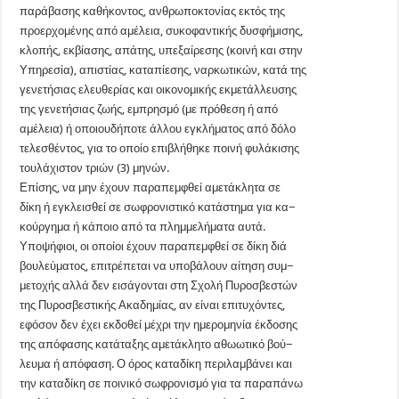
παράβασης καθήκοντος, ανθρωποκτονίας εκτός της
προερχομένης από αμέλεια, συκοφαντικής δυσφήμισης,
κλοπής, εκβίασης, απάτης, υπεξαίρεσης (κοινή και στην
Υπηρεσία), απιστίας, καταπίεσης, ναρκωτικών, κατά της
γενετήσιας ελευθερίας και οικονομικής εκμετάλλευσης
της γενετήσιας ζωής, εμπρησμό (με πρόθεση ή από
αμέλεια) ή οποιουδήποτε άλλου εγκλήματος από δόλο
τελεσθέντος, για το οποίο επιβλήθηκε ποινή φυλάκισης
τουλάχιστον τριών (3) μηνών.
Επίσης, να μην έχουν παραπεμφθεί αμετάκλητα σε
δίκη ή εγκλεισθεί σε σωφρονιστικό κατάστημα για κα−
κούργημα ή κάποιο από τα πλημμελήματα αυτά.
Υποψήφιοι, οι οποίοι έχουν παραπεμφθεί σε δίκη διά
βουλεύματος, επιτρέπεται να υποβάλουν αίτηση συμ−
μετοχής αλλά δεν εισάγονται στη Σχολή Πυροσβεστών
της Πυροσβεστικής Ακαδημίας, αν είναι επιτυχόντες,
εφόσον δεν έχει εκδοθεί μέχρι την ημερομηνία έκδοσης
της απόφασης κατάταξης αμετάκλητο αθωωτικό βού−
λευμα ή απόφαση. Ο όρος καταδίκη περιλαμβάνει και
την καταδίκη σε ποινικό σωφρονισμό για τα παραπάνω