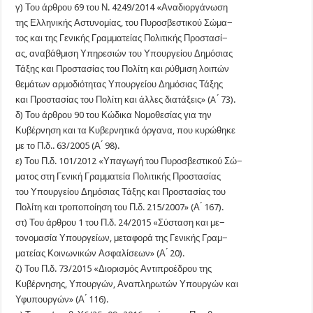
γ) Του άρθρου 69 του Ν. 4249/2014 «Αναδιοργάνωση
της Ελληνικής Αστυνομίας, του Πυροσβεστικού Σώμα−
τος και της Γενικής Γραμματείας Πολιτικής Προστασί−
ας, αναβάθμιση Υπηρεσιών του Υπουργείου Δημόσιας
Τάξης και Προστασίας του Πολίτη και ρύθμιση λοιπών
θεμάτων αρμοδιότητας Υπουργείου Δημόσιας Τάξης
και Προστασίας του Πολίτη και άλλες διατάξεις» (A ́ 73).
δ) Του άρθρου 90 του Κώδικα Νομοθεσίας για την
Κυβέρνηση και τα Κυβερνητικά όργανα, που κυρώθηκε
με το Π.δ.. 63/2005 (Α ́ 98).
ε) Του Π.δ. 101/2012 «Υπαγωγή του Πυροσβεστικού Σώ−
ματος στη Γενική Γραμματεία Πολιτικής Προστασίας
του Υπουργείου Δημόσιας Τάξης και Προστασίας του
Πολίτη και τροποποίηση του Π.δ. 215/2007» (Α ́ 167).
στ) Του άρθρου 1 του Π.δ. 24/2015 «Σύσταση και με−
τονομασία Υπουργείων, μεταφορά της Γενικής Γραμ−
ματείας Κοινωνικών Ασφαλίσεων» (Α ́ 20).
ζ) Του Π.δ. 73/2015 «Διορισμός Αντιπροέδρου της
Κυβέρνησης, Υπουργών, Αναπληρωτών Υπουργών και
Υφυπουργών» (Α ́ 116).