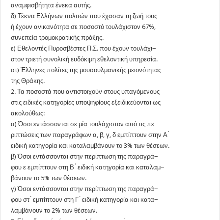
αναμφισβήτητα ένεκα αυτής.
δ) Τέκνα Ελλήνων πολιτών που έχασαν τη ζωή τους
ή έχουν ανικανότητα σε ποσοστό τουλάχιστον 67%,
συνεπεία τρομοκρατικής πράξης.
ε) Εθελοντές Πυροσβέστες Π.Σ. που έχουν τουλάχι−
στον τριετή συνολική ευδόκιμη εθελοντική υπηρεσία.
στ) Έλληνες πολίτες της μουσουλμανικής μειονότητας
της Θράκης.
2. Τα ποσοστά που αντιστοιχούν στους υπαγόμενους
στις ειδικές κατηγορίες υποψηφίους εξειδικεύονται ως
ακολούθως:
α) Όσοι εντάσσονται σε μία τουλάχιστον από τις πε−
ριπτώσεις των παραγράφων α, β, γ, δ εμπίπτουν στην Α ́
ειδική κατηγορία και καταλαμβάνουν το 3% των θέσεων.
β) Όσοι εντάσσονται στην περίπτωση της παραγρά−
φου ε εμπίπτουν στη Β ́ ειδική κατηγορία και καταλαμ−
βάνουν το 5% των θέσεων.
γ) Όσοι εντάσσονται στην περίπτωση της παραγρά−
φου στ ́ εμπίπτουν στη Γ ́ ειδική κατηγορία και κατα−
λαμβάνουν το 2% των θέσεων.