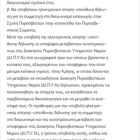
διαγωνισμού σχολικό έτος.
β. Να υποβάλουν ηλεκτρονικά αίτηση−υπεύθυνη δήλω−
ση για τη συμμετοχή στο διαγωνισμό εισαγωγής στην
Σχολή Πυροσβεστών στην ιστοσελίδα του Πυροσβε−
στικού Σώματος.
Μετά την υποβολή της ηλεκτρονικής αίτησης−υπεύ−
θυνης δήλωσης οι υποψήφιοι μεταβαίνουν αυτοπροσώ−
πως στις Διοικήσεις Πυροσβεστικών Υπηρεσιών Νομών
(ΔΙ.Π.Υ.Ν.) στα γεωγραφικά όρια των οποίων βρίσκεται η
κατοικία τους, εξαιρουμένων των υποψήφιων που είναι
μόνιμοι κάτοικοι νησιών, πλην Κρήτης, οι οποίοι δύνανται
να μεταβούν σε οποιαδήποτε Διοίκηση Πυροσβεστικών
Υπηρεσιών Νομού (ΔΙ.Π.Υ.Ν.) δηλώσουν, προκειμένου να
ταυτοποιηθούν τα στοιχεία τους, να καταθέσουν τα
προβλεπόμενα δικαιολογητικά και να μετρηθεί το ανά−
στημά τους. Οι προθεσμίες για την υποβολή ηλεκτρο−
νικής αίτησης−υπεύθυνης δήλωσης για τη συμμετοχή
στο διαγωνισμό και την αυτοπρόσωπη μετάβαση των
υποψήφιων στις Διοικήσεις Πυροσβεστικών Υπηρεσιών
Νομών (ΔΙ.Π.Υ.Ν.), ο τρόπος υποβολής αυτής, καθώς και