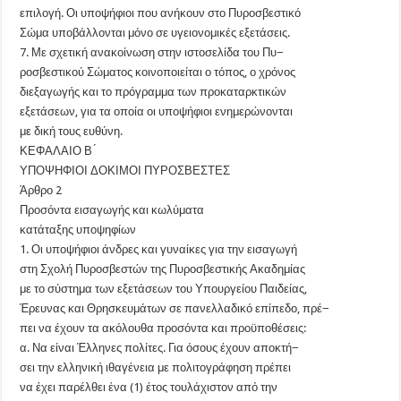
επιλογή. Οι υποψήφιοι που ανήκουν στο Πυροσβεστικό
Σώμα υποβάλλονται μόνο σε υγειονομικές εξετάσεις.
7. Με σχετική ανακοίνωση στην ιστοσελίδα του Πυ−
ροσβεστικού Σώματος κοινοποιείται ο τόπος, ο χρόνος
διεξαγωγής και το πρόγραμμα των προκαταρκτικών
εξετάσεων, για τα οποία οι υποψήφιοι ενημερώνονται
με δική τους ευθύνη.
ΚΕΦΑΛΑΙΟ Β ́
ΥΠΟΨΗΦΙΟΙ ΔΟΚΙΜΟΙ ΠΥΡΟΣΒΕΣΤΕΣ
Άρθρο 2
Προσόντα εισαγωγής και κωλύματα
κατάταξης υποψηφίων
1. Οι υποψήφιοι άνδρες και γυναίκες για την εισαγωγή
στη Σχολή Πυροσβεστών της Πυροσβεστικής Ακαδημίας
με το σύστημα των εξετάσεων του Υπουργείου Παιδείας,
Έρευνας και Θρησκευμάτων σε πανελλαδικό επίπεδο, πρέ−
πει να έχουν τα ακόλουθα προσόντα και προϋποθέσεις:
α. Να είναι Έλληνες πολίτες. Για όσους έχουν αποκτή−
σει την ελληνική ιθαγένεια με πολιτογράφηση πρέπει
να έχει παρέλθει ένα (1) έτος τουλάχιστον από την