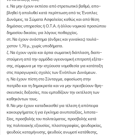
ε. Να μην έχουν εκπέσει από στρατιωτικό βαθμό, απο−
βληθεί ή απολυθεί κατά περίπτωση από τις Ένοπλες
Δυνάμεις, τα Σώματα Ασφαλείας καθώς και από θέση
δημόσιας υπηρεσίας ή Ο.Τ.Α. ή άλλου νομικού προσώπου
δημοσίου δικαίου, για λόγους πειθαρχίας.
στ. Να έχουν ανάστημα (άνδρες και γυναίκες) τουλά−
χιστον 1,70 μ., χωρίς υποδήματα.
ζ. Να έχουν υγεία και άρτια σωματική διάπλαση, διαπι−
στούμενη από την αρμόδια υγειονομική επιτροπή εξέτα−
σης, σύμφωνα με την ισχύουσα νομοθεσία για κατάταξη
στις παραγωγικές σχολές των Ενόπλων Δυνάμεων.
η. Να έχουν πίστη στο Σύνταγμα, αφοσίωση στην
πατρίδα και τη δημοκρατία και να μην πρεσβεύουν θρη−
σκευτικές δοξασίες, που εμποδίζουν την εκτέλεση των
καθηκόντων τους.
θ. Να μην έχουν καταδικασθεί για τέλεση ή απόπειρα
κακουργήματος ή για έγκλημα ανυποταξίας, λιποτα−
ξίας, προσβολής του πολιτεύματος, προσβολής κατά
της πολιτειακής εξουσίας, πλαστογραφίας, ψευδορκίας,
ψευδούς καταμήνυσης, ψευδούς ανωμοτί κατάθεσης,