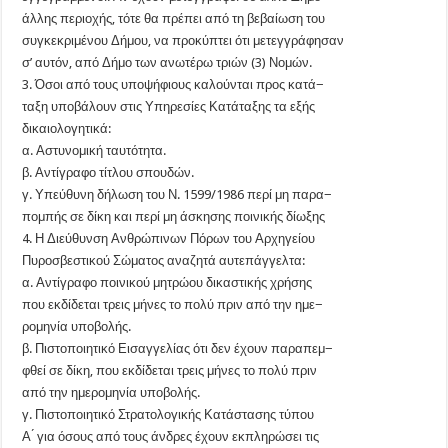
άλλης περιοχής, τότε θα πρέπει από τη βεβαίωση του
συγκεκριμένου Δήμου, να προκύπτει ότι μετεγγράφησαν
σ’ αυτόν, από Δήμο των ανωτέρω τριών (3) Νομών.
3. Όσοι από τους υποψήφιους καλούνται προς κατά−
ταξη υποβάλουν στις Υπηρεσίες Κατάταξης τα εξής
δικαιολογητικά:
α. Αστυνομική ταυτότητα.
β. Αντίγραφο τίτλου σπουδών.
γ. Υπεύθυνη δήλωση του Ν. 1599/1986 περί μη παρα−
πομπής σε δίκη και περί μη άσκησης ποινικής δίωξης
4. Η Διεύθυνση Ανθρώπινων Πόρων του Αρχηγείου
Πυροσβεστικού Σώματος αναζητά αυτεπάγγελτα:
α. Αντίγραφο ποινικού μητρώου δικαστικής χρήσης
που εκδίδεται τρεις μήνες το πολύ πριν από την ημε−
ρομηνία υποβολής.
β. Πιστοποιητικό Εισαγγελίας ότι δεν έχουν παραπεμ−
φθεί σε δίκη, που εκδίδεται τρεις μήνες το πολύ πριν
από την ημερομηνία υποβολής.
γ. Πιστοποιητικό Στρατολογικής Κατάστασης τύπου
Α ́ για όσους από τους άνδρες έχουν εκπληρώσει τις