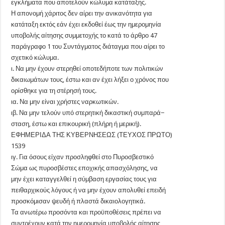
εγκλήματα που αποτελούν κώλυμα κατάταξης.
Η απονομή χάριτος δεν αίρει την ανικανότητα για
κατάταξη εκτός εάν έχει εκδοθεί έως την ημερομηνία
υποβολής αίτησης συμμετοχής το κατά το άρθρο 47
παράγραφο 1 του Συντάγματος διάταγμα που αίρει το
σχετικό κώλυμα.
ι. Να μην έχουν στερηθεί οποτεδήποτε των πολιτικών
δικαιωμάτων τους, έστω και αν έχει λήξει ο χρόνος που
ορίσθηκε για τη στέρησή τους.
ια. Να μην είναι χρήστες ναρκωτικών.
ιβ. Να μην τελούν υπό στερητική δικαστική συμπαρά−
σταση, έστω και επικουρική (πλήρη ή μερική).
ΕΦΗΜΕΡΙΔΑ ΤΗΣ ΚΥΒΕΡΝΗΣΕΩΣ (ΤΕΥΧΟΣ ΠΡΩΤΟ)
1539
ιγ. Για όσους είχαν προσληφθεί στο Πυροσβεστικό
Σώμα ως πυροσβέστες εποχικής απασχόλησης, να
μην έχει καταγγελθεί η σύμβαση εργασίας τους για
πειθαρχικούς λόγους ή να μην έχουν απολυθεί επειδή
προσκόμισαν ψευδή ή πλαστά δικαιολογητικά.
Τα ανωτέρω προσόντα και προϋποθέσεις πρέπει να
συντρέχουν κατά την ημερομηνία υποβολής αίτησης