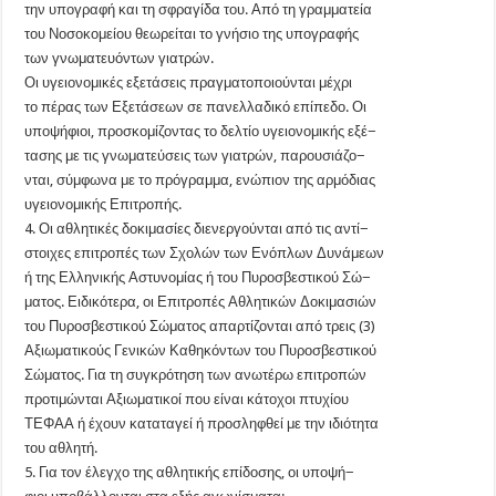
την υπογραφή και τη σφραγίδα του. Από τη γραμματεία
του Νοσοκομείου θεωρείται το γνήσιο της υπογραφής
των γνωματευόντων γιατρών.
Οι υγειονομικές εξετάσεις πραγματοποιούνται μέχρι
το πέρας των Εξετάσεων σε πανελλαδικό επίπεδο. Οι
υποψήφιοι, προσκομίζοντας το δελτίο υγειονομικής εξέ−
τασης με τις γνωματεύσεις των γιατρών, παρουσιάζο−
νται, σύμφωνα με το πρόγραμμα, ενώπιον της αρμόδιας
υγειονομικής Επιτροπής.
4. Οι αθλητικές δοκιμασίες διενεργούνται από τις αντί−
στοιχες επιτροπές των Σχολών των Ενόπλων Δυνάμεων
ή της Ελληνικής Αστυνομίας ή του Πυροσβεστικού Σώ−
ματος. Ειδικότερα, οι Επιτροπές Αθλητικών Δοκιμασιών
του Πυροσβεστικού Σώματος απαρτίζονται από τρεις (3)
Αξιωματικούς Γενικών Καθηκόντων του Πυροσβεστικού
Σώματος. Για τη συγκρότηση των ανωτέρω επιτροπών
προτιμώνται Αξιωματικοί που είναι κάτοχοι πτυχίου
ΤΕΦΑΑ ή έχουν καταταγεί ή προσληφθεί με την ιδιότητα
του αθλητή.
5. Για τον έλεγχο της αθλητικής επίδοσης, οι υποψή−