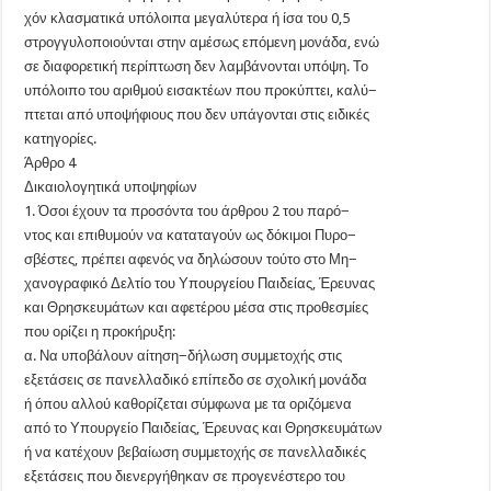
χόν κλασματικά υπόλοιπα μεγαλύτερα ή ίσα του 0,5
στρογγυλοποιούνται στην αμέσως επόμενη μονάδα, ενώ
σε διαφορετική περίπτωση δεν λαμβάνονται υπόψη. Το
υπόλοιπο του αριθμού εισακτέων που προκύπτει, καλύ−
πτεται από υποψήφιους που δεν υπάγονται στις ειδικές
κατηγορίες.
Άρθρο 4
Δικαιολογητικά υποψηφίων
1. Όσοι έχουν τα προσόντα του άρθρου 2 του παρό−
ντος και επιθυμούν να καταταγούν ως δόκιμοι Πυρο−
σβέστες, πρέπει αφενός να δηλώσουν τούτο στο Μη−
χανογραφικό Δελτίο του Υπουργείου Παιδείας, Έρευνας
και Θρησκευμάτων και αφετέρου μέσα στις προθεσμίες
που ορίζει η προκήρυξη:
α. Να υποβάλουν αίτηση−δήλωση συμμετοχής στις
εξετάσεις σε πανελλαδικό επίπεδο σε σχολική μονάδα
ή όπου αλλού καθορίζεται σύμφωνα με τα οριζόμενα
από το Υπουργείο Παιδείας, Έρευνας και Θρησκευμάτων
ή να κατέχουν βεβαίωση συμμετοχής σε πανελλαδικές
εξετάσεις που διενεργήθηκαν σε προγενέστερο του