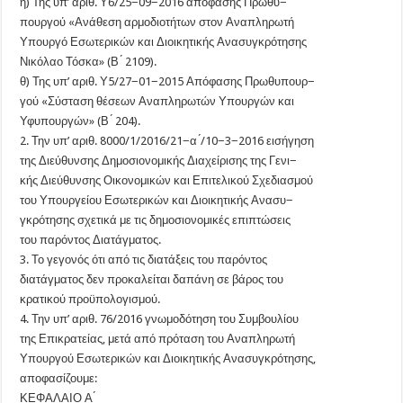
η) Της υπ’ αριθ. Υ6/25−09−2016 απόφασης Πρωθυ−
πουργού «Ανάθεση αρμοδιοτήτων στον Αναπληρωτή
Υπουργό Εσωτερικών και Διοικητικής Ανασυγκρότησης
Νικόλαο Τόσκα» (Β ́ 2109).
θ) Της υπ’ αριθ. Υ5/27−01−2015 Απόφασης Πρωθυπουρ−
γού «Σύσταση θέσεων Αναπληρωτών Υπουργών και
Υφυπουργών» (Β ́ 204).
2. Την υπ’ αριθ. 8000/1/2016/21−α ́/10−3−2016 εισήγηση
της Διεύθυνσης Δημοσιονομικής Διαχείρισης της Γενι−
κής Διεύθυνσης Οικονομικών και Επιτελικού Σχεδιασμού
του Υπουργείου Εσωτερικών και Διοικητικής Ανασυ−
γκρότησης σχετικά με τις δημοσιονομικές επιπτώσεις
του παρόντος Διατάγματος.
3. Το γεγονός ότι από τις διατάξεις του παρόντος
διατάγματος δεν προκαλείται δαπάνη σε βάρος του
κρατικού προϋπολογισμού.
4. Την υπ’ αριθ. 76/2016 γνωμοδότηση του Συμβουλίου
της Επικρατείας, μετά από πρόταση του Αναπληρωτή
Υπουργού Εσωτερικών και Διοικητικής Ανασυγκρότησης,
αποφασίζουμε:
ΚΕΦΑΛΑΙΟ Α ́