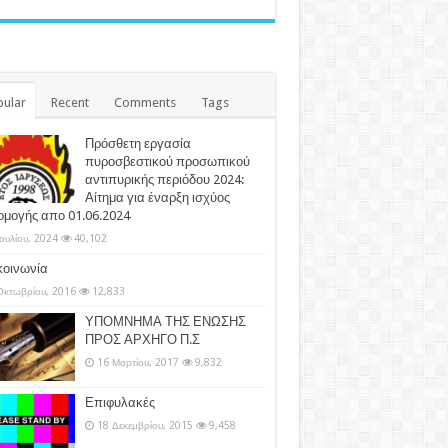
ular
Recent
Comments
Tags
Πρόσθετη εργασία
πυροσβεστικού προσωπικού
αντιπυρικής περιόδου 2024:
Αίτημα για έναρξη ισχύος
ρμογής απο 01.06.2024
Ιουλίου, 2024
40,102
κοινωνία
Οκτωβρίου, 2016
12,833
ΥΠΟΜΝΗΜΑ ΤΗΣ ΕΝΩΣΗΣ
ΠΡΟΣ ΑΡΧΗΓΟ Π.Σ
16 Μαρτίου, 2017
9,832
Επιφυλακές
18 Δεκεμβρίου, 2015
9,458