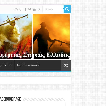
 Ε.Υ.Π.Σ
Επικοινωνία
Facebook Page