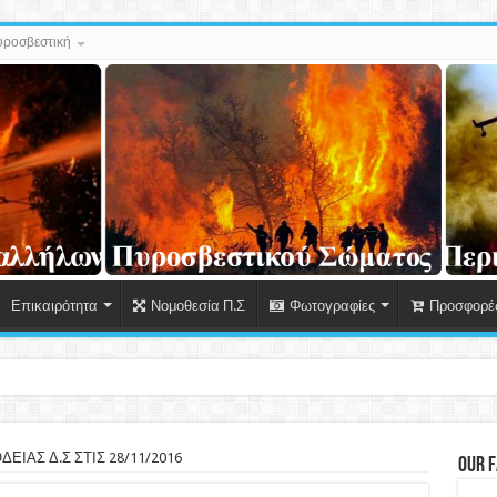
ροσβεστική
Επικαιρότητα
Νομοθεσία Π.Σ
Φωτογραφίες
Προσφορές
 Δεδομένων Προσωπικού Χαρ
ΙΑΣ Δ.Σ ΣΤΙΣ 28/11/2016
Our 