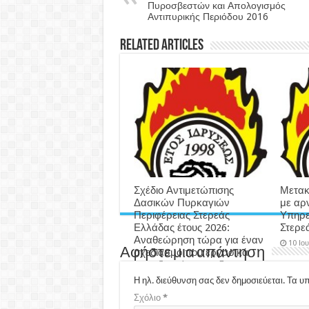
Πυροσβεστών και Απολογισμός
Αντιπυρικής Περιόδου 2016
Related Articles
Σχέδιο Αντιμετώπισης
Μετακ
Δασικών Πυρκαγιών
με αρ
Περιφέρειας Στερεάς
Υπηρε
Ελλάδας έτους 2026:
Στερε
Αναθεώρηση τώρα για έναν
10 Ιο
Αφήστε μια απάντηση
σχεδιασμό που εργασικά
μας εξοντώνει και δεν
δύναται να υλοποιηθεί…
Η ηλ. διεύθυνση σας δεν δημοσιεύεται.
Τα υπ
3 εβδομάδες ago
Σχόλιο
*