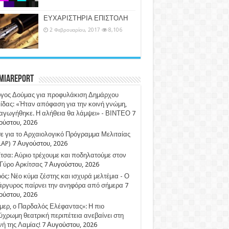
ΕΥΧΑΡΙΣΤΗΡΙΑ ΕΠΙΣΤΟΛΗ
2 Φεβρουαρίου, 2017
8,106
miaReport
ργος Δούμας για προφυλάκιση Δημάρχου
ίδας: «Ήταν απόφαση για την κοινή γνώμη,
αγωγήθηκε. Η αλήθεια θα λάμψει» - ΒΙΝΤΕΟ
7
ούστου, 2026
 για το Αρχαιολογικό Πρόγραμμα Μελιταίας
LAP)
7 Αυγούστου, 2026
τσα: Αύριο τρέχουμε και ποδηλατούμε στον
Γύρο Αρκίτσας
7 Αυγούστου, 2026
ός: Νέο κύμα ζέστης και ισχυρά μελτέμια - Ο
άργυρος παίρνει την ανηφόρα από σήμερα
7
ούστου, 2026
ερ, ο Παρδαλός Ελέφαντας»: Η πιο
χρωμη θεατρική περιπέτεια ανεβαίνει στη
ή της Λαμίας!
7 Αυγούστου, 2026