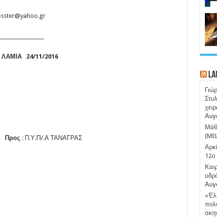
er@yahoo.gr
___________________
.
ΛΑΜΙΑ 24/11/2016
La
Γιώ
Στυλ
χειρ
Αυγ
Μάθε
(ME
ς
: Π.Υ.Π/.Α ΤΑΝΑΓΡΑΣ
Αρκί
12ο 
Καιρ
υδρ
Αυγ
«Έλμ
πολύ
σκην