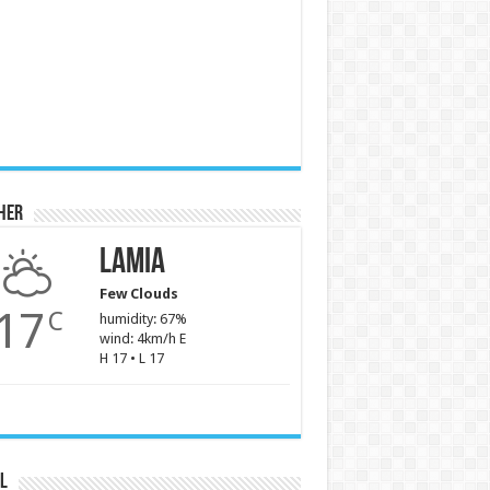
her
Lamia
Few Clouds
17
C
humidity: 67%
wind: 4km/h E
H 17 • L 17
l