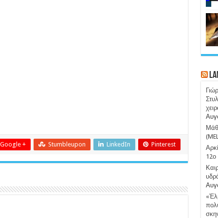
La
Γιώ
Στυλ
χειρ
Αυγ
Μάθε
(ME
Google +
Stumbleupon
LinkedIn
Pinterest
Αρκί
12ο 
Καιρ
υδρ
Αυγ
«Έλμ
πολύ
σκην