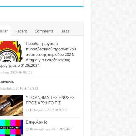
ular
Recent
Comments
Tags
Πρόσθετη εργασία
πυροσβεστικού προσωπικού
αντιπυρικής περιόδου 2024:
Αίτημα για έναρξη ισχύος
ρμογής απο 01.06.2024
Ιουλίου, 2024
40,108
κοινωνία
Οκτωβρίου, 2016
12,833
ΥΠΟΜΝΗΜΑ ΤΗΣ ΕΝΩΣΗΣ
ΠΡΟΣ ΑΡΧΗΓΟ Π.Σ
16 Μαρτίου, 2017
9,832
Επιφυλακές
18 Δεκεμβρίου, 2015
9,460