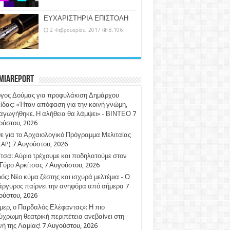
ΕΥΧΑΡΙΣΤΗΡΙΑ ΕΠΙΣΤΟΛΗ
2 Φεβρουαρίου, 2017
8,106
miaReport
ργος Δούμας για προφυλάκιση Δημάρχου
ίδας: «Ήταν απόφαση για την κοινή γνώμη,
αγωγήθηκε. Η αλήθεια θα λάμψει» - ΒΙΝΤΕΟ
7
ούστου, 2026
 για το Αρχαιολογικό Πρόγραμμα Μελιταίας
LAP)
7 Αυγούστου, 2026
τσα: Αύριο τρέχουμε και ποδηλατούμε στον
Γύρο Αρκίτσας
7 Αυγούστου, 2026
ός: Νέο κύμα ζέστης και ισχυρά μελτέμια - Ο
άργυρος παίρνει την ανηφόρα από σήμερα
7
ούστου, 2026
ερ, ο Παρδαλός Ελέφαντας»: Η πιο
χρωμη θεατρική περιπέτεια ανεβαίνει στη
ή της Λαμίας!
7 Αυγούστου, 2026