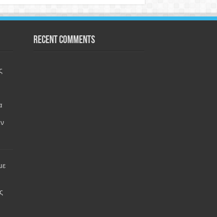
Recent Comments
ς
α
εν
με
ς