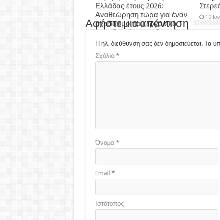
Ελλάδας έτους 2026:
Στερε
Αναθεώρηση τώρα για έναν
10 Ιο
Αφήστε μια απάντηση
σχεδιασμό που εργασικά
μας εξοντώνει και δεν
δύναται να υλοποιηθεί…
Η ηλ. διεύθυνση σας δεν δημοσιεύεται.
Τα υπ
3 εβδομάδες ago
Σχόλιο
*
Όνομα
*
Email
*
Ιστότοπος