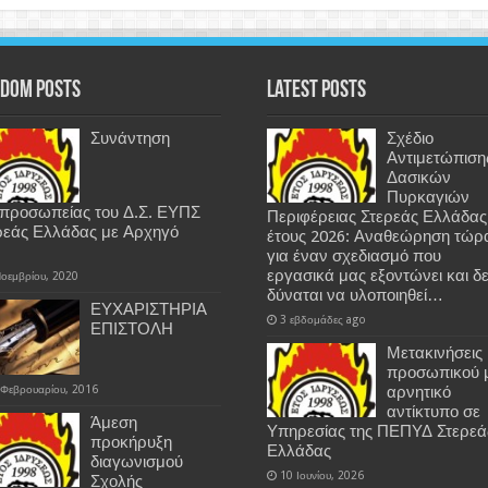
dom Posts
Latest Posts
Συνάντηση
Σχέδιο
Αντιμετώπιση
Δασικών
Πυρκαγιών
ιπροσωπείας του Δ.Σ. ΕΥΠΣ
Περιφέρειας Στερεάς Ελλάδας
ρεάς Ελλάδας με Αρχηγό
έτους 2026: Αναθεώρηση τώρ
.
για έναν σχεδιασμό που
εργασικά μας εξοντώνει και δ
Νοεμβρίου, 2020
δύναται να υλοποιηθεί…
ΕΥΧΑΡΙΣΤΗΡΙΑ
3 εβδομάδες ago
ΕΠΙΣΤΟΛΗ
Μετακινήσεις
προσωπικού 
 Φεβρουαρίου, 2016
αρνητικό
αντίκτυπο σε
Άμεση
Υπηρεσίας της ΠΕΠΥΔ Στερεά
προκήρυξη
Ελλάδας
διαγωνισμού
10 Ιουνίου, 2026
Σχολής