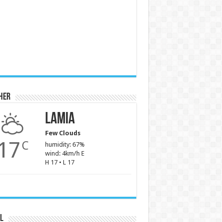
her
Lamia
Few Clouds
17
C
humidity: 67%
wind: 4km/h E
H 17 • L 17
l