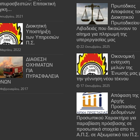
ιπυροσβεστών: Επιτακτική
Πρωτόδικες
άγκη…
Αποφάσεις το
Οκτωβρίου, 2021
Διοικητικού
Πρωτοδικείου
Διοικητική
Λιβαδειάς που δικαιώνουν το
Υποστήριξη
αίτημα για πληρωμή της
των Υπηρεσιών
υπερεργασίας μας
Π.Σ.
22 Οκτωβρίου, 2025
 Μαρτίου, 2022
Οικονομική
ΔΙΑΘΕΣΗ
ενίσχυση
ΟΧΗΜΑΤΩΝ
μελών της
ΓΙΑ
Ένωσής μας 
ΠΥΡΑΣΦΑΛΕΙΑ
την γέννηση νέου τέκνου
ΩΝΩΝ
17 Οκτωβρίου, 2025
 Φεβρουαρίου, 2017
Απόφαση της
Αρχής
Προστασίας
Δεδομένων
Προσωπικού Χαρακτήρα για
παραβίαση πρόσβασης σε
προσωπικά στοιχεία απο το
Α.Π.Σ. σε Αξιωματικό του Π.Σ.