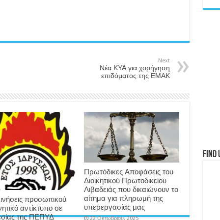
Next
Νέα ΚΥΑ για χορήγηση
επιδόματος της ΕΜΑΚ
Find 
Πρωτόδικες Αποφάσεις του
Διοικητικού Πρωτοδικείου
Λιβαδειάς που δικαιώνουν το
αίτημα για πληρωμή της
ινήσεις προσωπικού
υπερεργασίας μας
νητικό αντίκτυπο σε
σίας της ΠΕΠΥΔ
22 Οκτωβρίου, 2025