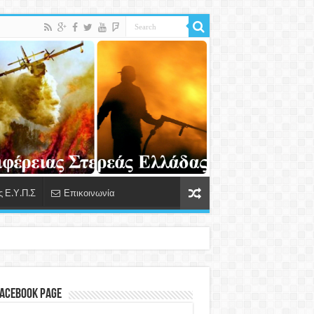
 Ε.Υ.Π.Σ
Επικοινωνία
Facebook Page