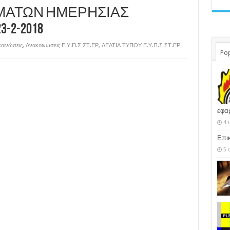
ΜΑΤΩΝ ΗΜΕΡΗΣΙΑΣ
-2-2018
οινώσεις
,
Ανακοινώσεις Ε.Υ.Π.Σ ΣΤ.ΕΡ
,
ΔΕΛΤΙΑ ΤΥΠΟΥ Ε.Υ.Π.Σ ΣΤ.ΕΡ
Pop
εφα
4 
Επι
5 