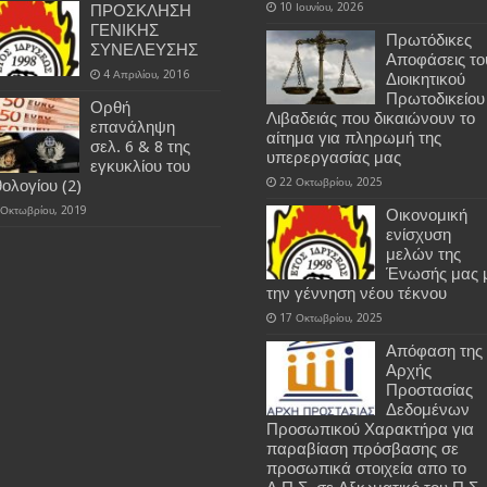
10 Ιουνίου, 2026
ΠΡΟΣΚΛΗΣΗ
ΓΕΝΙΚΗΣ
Πρωτόδικες
ΣΥΝΕΛΕΥΣΗΣ
Αποφάσεις το
4 Απριλίου, 2016
Διοικητικού
Πρωτοδικείου
Ορθή
Λιβαδειάς που δικαιώνουν το
επανάληψη
αίτημα για πληρωμή της
σελ. 6 & 8 της
υπερεργασίας μας
εγκυκλίου του
22 Οκτωβρίου, 2025
θολογίου (2)
 Οκτωβρίου, 2019
Οικονομική
ενίσχυση
μελών της
Ένωσής μας 
την γέννηση νέου τέκνου
17 Οκτωβρίου, 2025
Απόφαση της
Αρχής
Προστασίας
Δεδομένων
Προσωπικού Χαρακτήρα για
παραβίαση πρόσβασης σε
προσωπικά στοιχεία απο το