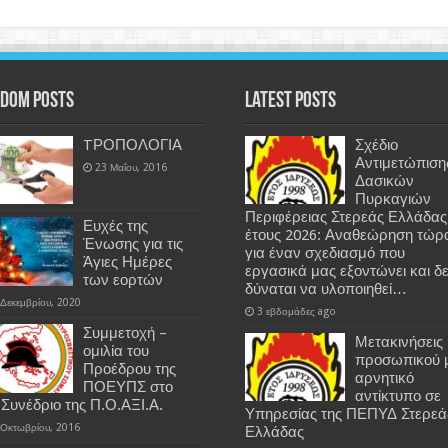
dom Posts
Latest Posts
TΡΟΠΟΛΟΓΙΑ
Σχέδιο
Αντιμετώπιση
23 Μαΐου, 2016
Δασικών
Πυρκαγιών
Περιφέρειας Στερεάς Ελλάδας
Ευχές της
έτους 2026: Αναθεώρηση τώρ
Ένωσης για τις
για έναν σχεδιασμό που
Άγιες Ημέρες
εργασικά μας εξοντώνει και δ
των εορτών
δύναται να υλοποιηθεί…
 Δεκεμβρίου, 2020
3 εβδομάδες ago
Συμμετοχή –
Μετακινήσεις
ομιλία του
προσωπικού 
Προέδρου της
αρνητικό
ΠΟΕΥΠΣ στο
αντίκτυπο σε
 Συνέδριο της Π.Ο.ΑΞΙ.Α.
Υπηρεσίας της ΠΕΠΥΔ Στερεά
 Οκτωβρίου, 2016
Ελλάδας