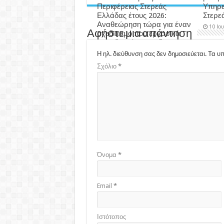
Περιφέρειας Στερεάς
Υπηρε
Ελλάδας έτους 2026:
Στερε
Αναθεώρηση τώρα για έναν
10 Ιο
Αφήστε μια απάντηση
σχεδιασμό που εργασικά
μας εξοντώνει και δεν
δύναται να υλοποιηθεί…
Η ηλ. διεύθυνση σας δεν δημοσιεύεται.
Τα υπ
3 εβδομάδες ago
Σχόλιο
*
Όνομα
*
Email
*
Ιστότοπος