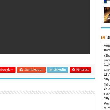
La
Λαμ
ποσ
«Έφ
Κοιν
Στυ
Google +
Stumbleupon
LinkedIn
Pinterest
Φθιώ
ΕΠΑ
Αυγ
Γιώ
Στυλ
χειρ
Αυγ
Ράχε
σκην