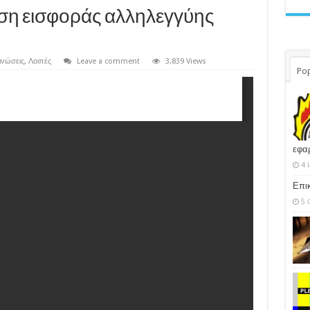
ωση εισφοράς αλληλεγγύης
ινώσεις
,
Λοιπές
Leave a comment
3,839 Views
Pop
εφα
4 
Επι
5 