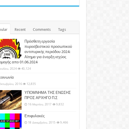
ular
Recent
Comments
Tags
Πρόσθετη εργασία
πυροσβεστικού προσωπικού
αντιπυρικής περιόδου 2024:
Αίτημα για έναρξη ισχύος
ρμογής απο 01.06.2024
Ιουλίου, 2024
40,124
κοινωνία
Οκτωβρίου, 2016
12,835
ΥΠΟΜΝΗΜΑ ΤΗΣ ΕΝΩΣΗΣ
ΠΡΟΣ ΑΡΧΗΓΟ Π.Σ
16 Μαρτίου, 2017
9,832
Επιφυλακές
18 Δεκεμβρίου, 2015
9,466