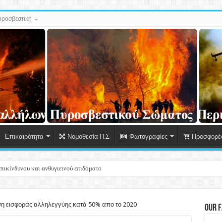
ροσβεστική
Επικαιρότητα
Νομοθεσία Π.Σ
Φωτογραφίες
Προσφορές
ση εισφοράς αλληλεγγύης κατά 50% απο το 2020
Our 