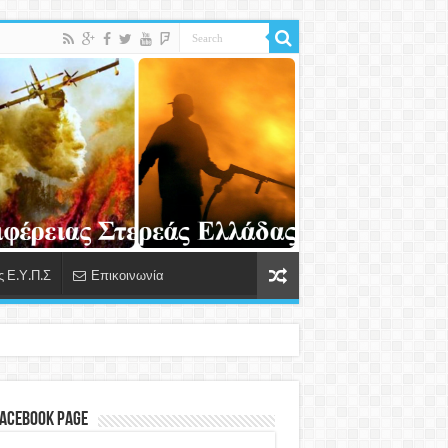
 Ε.Υ.Π.Σ
Επικοινωνία
Facebook Page