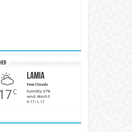
her
Lamia
Few Clouds
17
C
humidity: 67%
wind: 4km/h E
H 17 • L 17