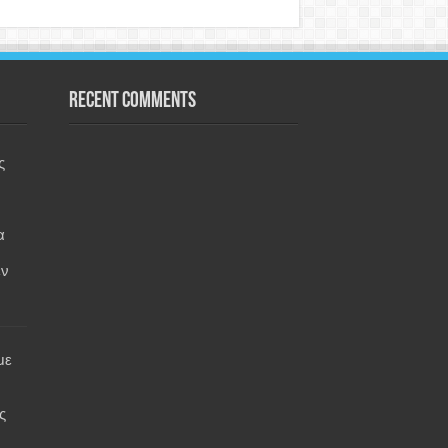
Recent Comments
ς
α
εν
με
ς