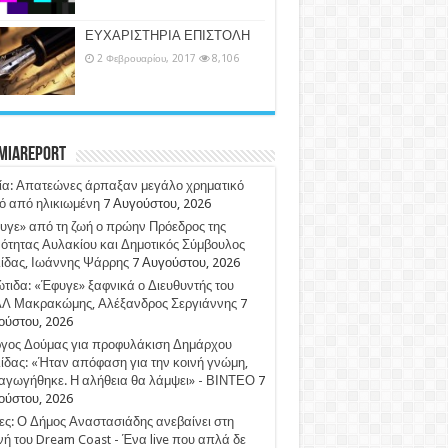
ΕΥΧΑΡΙΣΤΗΡΙΑ ΕΠΙΣΤΟΛΗ
2 Φεβρουαρίου, 2017
8,106
miaReport
ία: Απατεώνες άρπαξαν μεγάλο χρηματικό
ό από ηλικιωμένη
7 Αυγούστου, 2026
υγε» από τη ζωή ο πρώην Πρόεδρος της
ότητας Αυλακίου και Δημοτικός Σύμβουλος
λίδας, Ιωάννης Ψάρρης
7 Αυγούστου, 2026
τιδα: «Έφυγε» ξαφνικά ο Διευθυντής του
Λ Μακρακώμης, Αλέξανδρος Σεργιάννης
7
ούστου, 2026
ργος Δούμας για προφυλάκιση Δημάρχου
ίδας: «Ήταν απόφαση για την κοινή γνώμη,
αγωγήθηκε. Η αλήθεια θα λάμψει» - ΒΙΝΤΕΟ
7
ούστου, 2026
ς: Ο Δήμος Αναστασιάδης ανεβαίνει στη
ή του Dream Coast - Ένα live που απλά δε