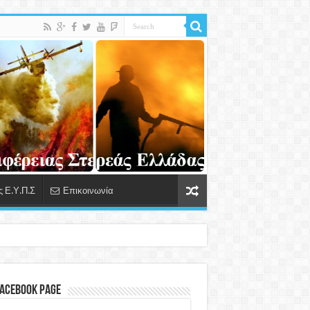
 Ε.Υ.Π.Σ
Επικοινωνία
Facebook Page