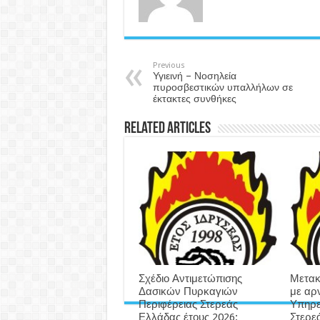
Previous
Υγιεινή – Νοσηλεία
πυροσβεστικών υπαλλήλων σε
έκτακτες συνθήκες
Related Articles
Σχέδιο Αντιμετώπισης
Μετακ
Δασικών Πυρκαγιών
με αρ
Περιφέρειας Στερεάς
Υπηρε
Ελλάδας έτους 2026:
Στερε