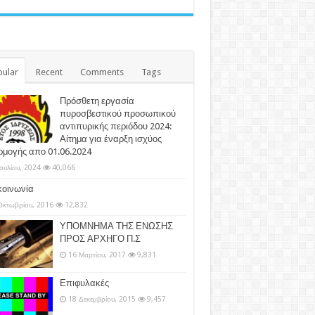
ular
Recent
Comments
Tags
Πρόσθετη εργασία
πυροσβεστικού προσωπικού
αντιπυρικής περιόδου 2024:
Αίτημα για έναρξη ισχύος
ρμογής απο 01.06.2024
Ιουλίου, 2024
40,066
κοινωνία
Οκτωβρίου, 2016
12,832
ΥΠΟΜΝΗΜΑ ΤΗΣ ΕΝΩΣΗΣ
ΠΡΟΣ ΑΡΧΗΓΟ Π.Σ
16 Μαρτίου, 2017
9,831
Επιφυλακές
18 Δεκεμβρίου, 2015
9,457