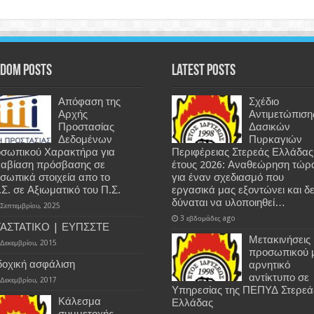
dom Posts
Latest Posts
Απόφαση της
Σχέδιο
Αρχής
Αντιμετώπιση
Προστασίας
Δασικών
Δεδομένων
Πυρκαγιών
σωπικού Χαρακτήρα για
Περιφέρειας Στερεάς Ελλάδας
αβίαση πρόσβασης σε
έτους 2026: Αναθεώρηση τώρ
σωπικά στοιχεία απο το
για έναν σχεδιασμό που
.Σ. σε Αξιωματικό του Π.Σ.
εργασικά μας εξοντώνει και δ
δύναται να υλοποιηθεί…
 Σεπτεμβρίου, 2025
3 εβδομάδες ago
ΑΣΤΑΤΙΚΟ | ΕΥΠΣΣΤΕ
Μετακινήσεις
 Δεκεμβρίου, 2015
προσωπικού 
δοχική ασφάλιση
αρνητικό
αντίκτυπο σε
 Δεκεμβρίου, 2017
Υπηρεσίας της ΠΕΠΥΔ Στερεά
Κάλεσμα
Ελλάδας