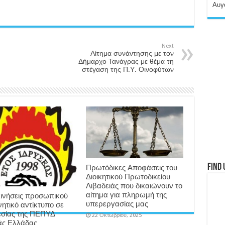
Αυγ
Next
Αίτημα συνάντησης με τον
Δήμαρχο Τανάγρας με θέμα τη
στέγαση της Π.Υ. Οινοφύτων
Find 
Πρωτόδικες Αποφάσεις του
Διοικητικού Πρωτοδικείου
Λιβαδειάς που δικαιώνουν το
αίτημα για πληρωμή της
ινήσεις προσωπικού
υπερεργασίας μας
νητικό αντίκτυπο σε
σίας της ΠΕΠΥΔ
22 Οκτωβρίου, 2025
άς Ελλάδας