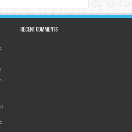
Recent Comments
ς
α
εν
με
ς