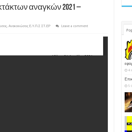
τάκτων αναγκών 2021 –
ώσεις
,
Ανακοινώσεις Ε.Υ.Π.Σ ΣΤ.ΕΡ
Leave a comment
Pop
εφα
4 
Επι
5 