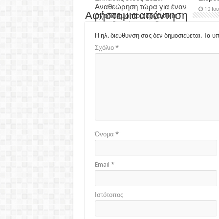
Αναθεώρηση τώρα για έναν
10 Ιο
Αφήστε μια απάντηση
σχεδιασμό που εργασικά
μας εξοντώνει και δεν
δύναται να υλοποιηθεί…
Η ηλ. διεύθυνση σας δεν δημοσιεύεται.
Τα υπ
3 εβδομάδες ago
Σχόλιο
*
Όνομα
*
Email
*
Ιστότοπος