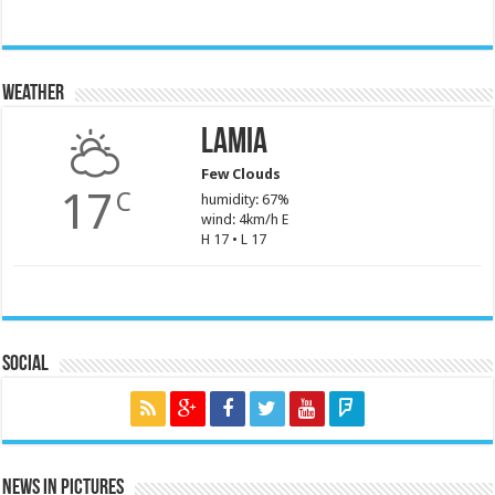
Weather
Lamia
Few Clouds
17
C
humidity: 67%
wind: 4km/h E
H 17 • L 17
Social
News in Pictures