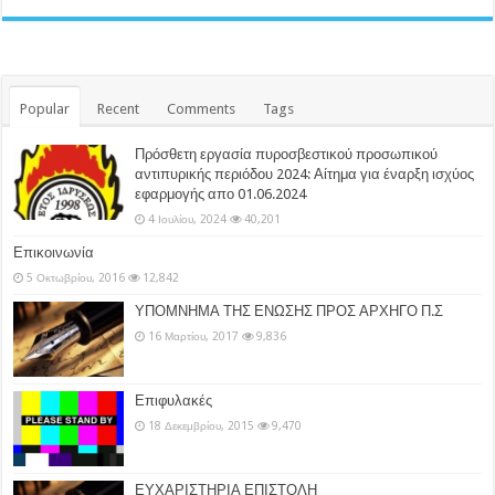
Popular
Recent
Comments
Tags
Πρόσθετη εργασία πυροσβεστικού προσωπικού
αντιπυρικής περιόδου 2024: Αίτημα για έναρξη ισχύος
εφαρμογής απο 01.06.2024
4 Ιουλίου, 2024
40,201
Επικοινωνία
5 Οκτωβρίου, 2016
12,842
ΥΠΟΜΝΗΜΑ ΤΗΣ ΕΝΩΣΗΣ ΠΡΟΣ ΑΡΧΗΓΟ Π.Σ
16 Μαρτίου, 2017
9,836
Επιφυλακές
18 Δεκεμβρίου, 2015
9,470
ΕΥΧΑΡΙΣΤΗΡΙΑ ΕΠΙΣΤΟΛΗ