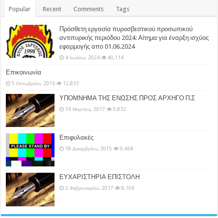
Popular
Recent
Comments
Tags
Πρόσθετη εργασία πυροσβεστικού προσωπικού
αντιπυρικής περιόδου 2024: Αίτημα για έναρξη ισχύος
εφαρμογής απο 01.06.2024
4 Ιουλίου, 2024
40,114
Επικοινωνία
5 Οκτωβρίου, 2016
12,833
ΥΠΟΜΝΗΜΑ ΤΗΣ ΕΝΩΣΗΣ ΠΡΟΣ ΑΡΧΗΓΟ Π.Σ
16 Μαρτίου, 2017
9,832
Επιφυλακές
18 Δεκεμβρίου, 2015
9,464
ΕΥΧΑΡΙΣΤΗΡΙΑ ΕΠΙΣΤΟΛΗ
2 Φεβρουαρίου, 2017
8,106