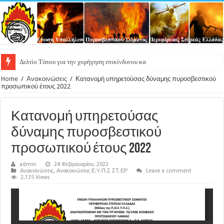
Δελτίο Τύπου για την χορήγηση επικίνδυνου και ανθυγιεινού επιδόμα
Home
/
Ανακοινώσεις
/
Κατανομή υπηρετούσας δύναμης πυροσβεστικού
προσωπικού έτους 2022
Κατανομή υπηρετούσας
δύναμης πυροσβεστικού
προσωπικού έτους 2022
admin
24 Φεβρουαρίου, 2022
Ανακοινώσεις
,
Ανακοινώσεις Ε.Υ.Π.Σ ΣΤ.ΕΡ
Leave a comment
2,135 Views