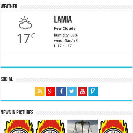
Weather
Lamia
Few Clouds
17
C
humidity: 67%
wind: 4km/h E
H 17 • L 17
Social
News in Pictures