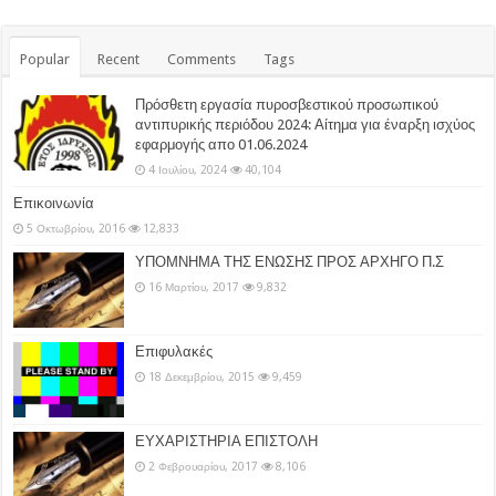
Popular
Recent
Comments
Tags
Πρόσθετη εργασία πυροσβεστικού προσωπικού
αντιπυρικής περιόδου 2024: Αίτημα για έναρξη ισχύος
εφαρμογής απο 01.06.2024
4 Ιουλίου, 2024
40,104
Επικοινωνία
5 Οκτωβρίου, 2016
12,833
ΥΠΟΜΝΗΜΑ ΤΗΣ ΕΝΩΣΗΣ ΠΡΟΣ ΑΡΧΗΓΟ Π.Σ
16 Μαρτίου, 2017
9,832
Επιφυλακές
18 Δεκεμβρίου, 2015
9,459
ΕΥΧΑΡΙΣΤΗΡΙΑ ΕΠΙΣΤΟΛΗ
2 Φεβρουαρίου, 2017
8,106