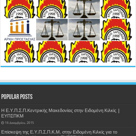
Popular Posts
Η Ε.Υ.Π.Σ.Π.Κεντρικής Μακεδονίας στην Ειδομένη Κιλκίς |
ΕΥΠΣΠΚΜ
16 Δεκεμβρίου, 2015
Επίσκεψη της Ε.Υ.Π.Σ.Π.Κ.Μ. στην Ειδομένη Κιλκίς για το