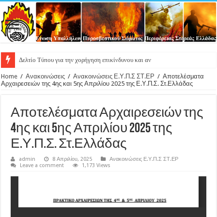
Δελτίο Τύπου για την χορήγηση επικίνδυνου και ανθυγιεινού επιδόμ
Home
/
Ανακοινώσεις
/
Ανακοινώσεις Ε.Υ.Π.Σ ΣΤ.ΕΡ
/
Αποτελέσματα
Αρχαιρεσειών της 4ης και 5ης Απριλίου 2025 της Ε.Υ.Π.Σ. Στ.Ελλάδας
Αποτελέσματα Αρχαιρεσειών της
4ης και 5ης Απριλίου 2025 της
Ε.Υ.Π.Σ. Στ.Ελλάδας
admin
8 Απριλίου, 2025
Ανακοινώσεις Ε.Υ.Π.Σ ΣΤ.ΕΡ
Leave a comment
1,173 Views