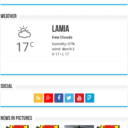
Weather
Lamia
Few Clouds
17
C
humidity: 67%
wind: 4km/h E
H 17 • L 17
Social
News in Pictures