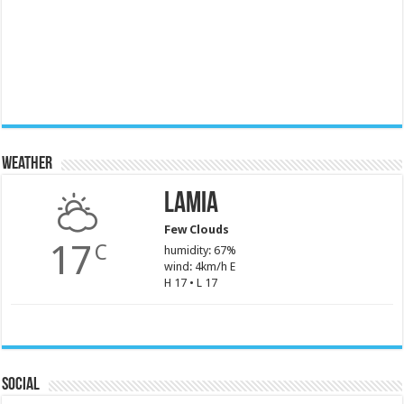
Weather
Lamia
Few Clouds
17
C
humidity: 67%
wind: 4km/h E
H 17 • L 17
Social