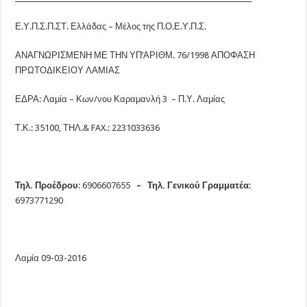
Ε.Υ.Π.Σ.Π.ΣΤ. Ελλάδας – Μέλος της Π.Ο.Ε.Υ.Π.Σ.
ΑΝΑΓΝΩΡΙΣΜΕΝΗ ΜΕ ΤΗΝ ΥΠ’ΑΡΙΘΜ. 76/1998 ΑΠΟΦΑΣΗ
ΠΡΩΤΟΔΙΚΕΙΟΥ ΛΑΜΙΑΣ
ΕΔΡΑ: Λαμία – Κων/νου Καραμανλή 3 – Π.Υ. Λαμίας
Τ.Κ.: 35100, ΤΗΛ.& FAX.: 2231033636
Τηλ. Προέδρου
: 6906607655
– Τηλ. Γενικού Γραμματέα
:
6973771290
Λαμία 09-03-2016