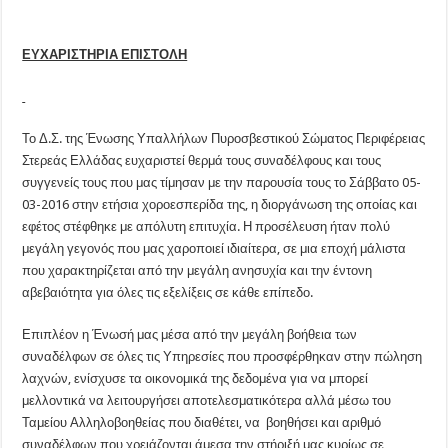
ΕΥΧΑΡΙΣΤΗΡΙΑ ΕΠΙΣΤΟΛΗ
Το Δ.Σ. της Ένωσης Υπαλλήλων Πυροσβεστικού Σώματος Περιφέρειας
Στερεάς Ελλάδας ευχαριστεί θερμά τους συναδέλφους και τους
συγγενείς τους που μας τίμησαν με την παρουσία τους το Σάββατο 05-
03-2016 στην ετήσια χοροεσπερίδα της, η διοργάνωση της οποίας και
εφέτος στέφθηκε με απόλυτη επιτυχία. Η προσέλευση ήταν πολύ
μεγάλη γεγονός που μας χαροποιεί ιδιαίτερα, σε μια εποχή μάλιστα
που χαρακτηρίζεται από την μεγάλη ανησυχία και την έντονη
αβεβαιότητα για όλες τις εξελίξεις σε κάθε επίπεδο.
Επιπλέον η Ένωσή μας μέσα από την μεγάλη βοήθεια των
συναδέλφων σε όλες τις Υπηρεσίες που προσφέρθηκαν στην πώληση
λαχνών, ενίσχυσε τα οικονομικά της δεδομένα για να μπορεί
μελλοντικά να λειτουργήσει αποτελεσματικότερα αλλά μέσω του
Ταμείου Αλληλοβοηθείας που διαθέτει, να βοηθήσει και αριθμό
συναδέλφων που χρειάζονται άμεσα την στήριξή μας κυρίως σε