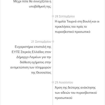
Μέχρι πότε θα συνεχίζεται η
υποβάθμισή της;
28 Σεπτεμβρίου
Η ομιλία Τουρνά στη Βουλή και οι
προκλήσεις του πρός το
πυροσβεστικό προσωπικό
21 Σεπτεμβρίου
Ευχαριστήρια επιστολή της
ΕΥΠΣ Στερεάς Ελλάδας στον
Δήμαρχο Λαμιέων για την
διάθεση οχήματος στην
αντιμετώπιση των πλημμυρών
της Θεσσαλίας
29 Αυγούστου
Άρση της δεύτερης ανάκλησης
των αδειών του πυροσβεστικού
προσωπικού