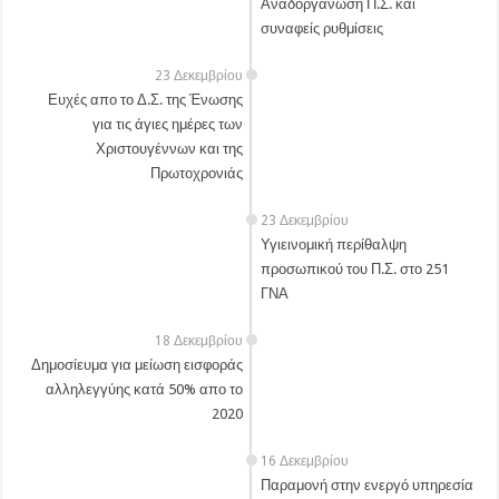
Αναδοργάνωση Π.Σ. και
συναφείς ρυθμίσεις
23 Δεκεμβρίου
Ευχές απο το Δ.Σ. της Ένωσης
για τις άγιες ημέρες των
Χριστουγέννων και της
Πρωτοχρονιάς
23 Δεκεμβρίου
Υγιεινομική περίθαλψη
προσωπικού του Π.Σ. στο 251
ΓΝΑ
18 Δεκεμβρίου
Δημοσίευμα για μείωση εισφοράς
αλληλεγγύης κατά 50% απο το
2020
16 Δεκεμβρίου
Παραμονή στην ενεργό υπηρεσία