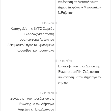
Απάντηση σε Αντιπολίτευση
Δήμου Διρφύων – Μεσσαπίων
Ν.Εύβοιας
4 Ιουλίου
Καταγγελία της ΕΥΠΣ Στερεάς
Ελλάδας για απρεπή
συμπεριφορά Ανώτατου
Αξιωματικού πρός το υφιστάμενο
πυροσβεστικό προσωπικό
16 Ιουνίου
Επίσκεψη του προεδρείου της
Ένωσης στο Π.Κ. Σκύρου και
συνάντηση με τον Δήμαρχο του
νησιού
12 Ιουνίου
Συνάντηση του προεδρείου της
Ενωσης με τον Δήμαρχο
Λαμιέων κ.Παπαϊωάννου