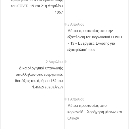
του COVID-19 και 21η Απριλίου
1967
5 Απριλίου
Μέτρα προστασίας απο την
εξάπλωση του κορωνοϊού COVID
– 19 – Ενέργειες Ένωσης για
εξασφάλισή τους
2 Απριλίου
Δικαιολογητικά υπαγωγής
υπαλλήλων στις ευεργετικές
διατάξεις του άρθρου 162 του
Ν.4662/2020 (Α’27)
1 Απριλίου
Μέτρα προστασίας απο
κορωνοϊό – Χορήγηση μέσων και
υλικών