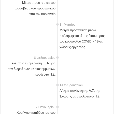
Μέτρα προστασίας του
πυροσβεστικού προσωπικού
απο τον κορωναϊο
11 Μαρτίου
Μέτρα προστασίας μέσω
πρόληψης κατά της διασποράς
του κορωνοϊου COVID – 19 σε
χώρους εργασίας
18 Φεβρουαρίου
Τελευταία ενημέρωση Ι.Σ.Ν. για
την δωρεά των 25 εκατομμυρίων
ευρώ στο Π.Σ.
14 Φεβρουαρίου
Αίτημα συνάντησης Δ.Σ. της
Ένωσης με νέο Αρχηγό Π.Σ.
21 Ιανουαρίου
Χορήγηση επιδόματος που