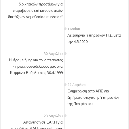
διοικητικών προστίμων για
παραβάσεις επί κανονιστικών
διατάξεων νομοθεσίας πυρ/σίας”
1 Μαΐου
Λειτουργία Υπηρεσιών Π.Σ. μετά
την 4.5.2020
30 Απριλίου
Ημέρα μνήμης για τους πεσόντες
– ήρωες συναδέλφους μας στα
Καμμένα Βούρλα στις 30.4.1999
29 Απριλίου
Ενημέρωση απο ΑΠΣ για
ζητήματα στέγασης Υπηρεσιών
της Περιφέρειας
23 Απριλίου
Απάντηση σε ΕΑΚΠ για
προμήθεια ΜΑΠ αντιμετώπισης