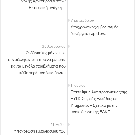
Σχολής Αρχιπυροσβεστών:
Επιτακτική ανάγκη…
7 Σεπτεμβρίου
Υποχρεωτικός εμβολιασμός –
διενέργεια rapid test
30 Αυγούστου
Οι δύσκολες μάχες των
συναδέλφων στα πύρινα μέτωπα
και τα μεγάλα προβλήματα που
κάθε φορά αναδεικνύονται
1 Ιουνίου
Επισκέψεις Αντιπροσωπείας της
ΕΥΠΣ Στερεάς Ελλάδας σε
Υπηρεσίες – Σχετικά με την
ανακοίνωση της ΕΑΚΠ
21 Μαΐου
Υποχρέωση εμβολιασμού των